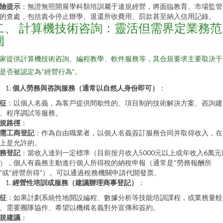
險提示
：無證無照開展學科類培訓屬于違規經營，將面臨教育、市場監管
的查處，包括責令停止辦學、退還所收費用、罰款甚至納入信用記錄。
二、 計算機技術咨詢：靈活但需界定業務范
圍
家提供計算機技術咨詢、編程教學、軟件服務等，其合規要求主要取決于
是否被認定為“經營行為”。
個人勞務與咨詢服務（通常以自然人身份即可）
：
征
：以個人名義，為客戶提供間歇性的、項目制的技術解決方案、咨詢建
、程序調試等服務。
規路徑
：
需工商登記
：作為自由職業者，以個人名義簽訂服務合同并取得收入，在
上是允許的。
務登記
：當收入達到一定標準（目前按月收入5000元以上或年收入6萬元
），個人有義務主動進行個人所得稅的納稅申報（通常是“勞務報酬所
”或“經營所得”）。可以通過稅務機關申請代開發票。
經營性培訓或服務（建議辦理商事登記）
：
征
：如果計劃系統性地開設編程、數據分析等技能培訓課程，或業務量較
、需要團隊協作、希望以機構名義對外宣傳和簽約。
規建議
：