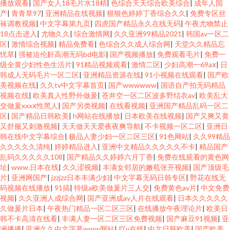
播放观看
|
国产女人18毛片水18精
|
色综合天天综合欧美综合
|
成年人国
产
|
青青草97
|
亚洲精品在线视频
|
狠狠色婷婷丁香综合久久
|
免费专区丝
袜调教视频
|
中文字幕第九页
|
四虎国产精品永久在线无码
|
午夜尤物禁止
18点击进入
|
尤物久久
|
综合激情网
|
久久亚洲99精品2021
|
韩国av一区二
区
|
激情综合视频
|
精品免费看
|
色综合久久成人综合网
|
天堂久久精品忘
忧草
|
强被迫伦姧高潮无码bd电影
|
国产视频播放
|
免费观看毛片
|
免费一
级全黄少妇性色生活片
|
91精品视频观看
|
激情二区
|
少妇高潮一69aⅹ
|
日
韩成人无码毛片一区二区
|
亚洲精品资源在线
|
91小视频在线观看
|
国产欧
美视频在线
|
久久tv中文字幕首页
|
国产wwwwww
|
国语自产拍无码精品
视频在线
|
欧美真人性野外做爰
|
苍井空一区二区波多野结衣av
|
欧美乱大
交做爰xxxⅹ性黑人
|
国产另类视频
|
在线看视频
|
亚洲国产精品乱码一区二
区
|
国产精品日韩欧美
|
h网站在线播放
|
日本欧美在线视频
|
国产又爽又黄
又舒服又刺激视频
|
天天做天天爱夜夜爽导航
|
不卡视频一区二区
|
亚洲日
韩在线中文字幕综合
|
极品人妻少妇一区二区三区
|
91色网站
|
久久99精品
久久久久久清纯
|
婷婷精品进入
|
亚洲中文精品久久久久久不卡
|
精品国产
乱码久久久久久108
|
国产精品久久婷婷六月丁香
|
免费在线观看的黄色网
址
|
www.日本在线
|
久久涩视频
|
丰满女邻居的嫩苞张开视频
|
国产顶级毛
片
|
亚洲网国产
|
jzzjzz日本丰满少妇
|
中文字幕无码日韩专区
|
野花在线无
码视频在线播放
|
91搞
|
特级a欧美做爰片三人交
|
免费黄色av片
|
中文免费
视频
|
久久亚洲人成综合网
|
国产亚洲成av人片在线观看
|
日本久久久久久
久做爰片日本
|
午夜热门精品一区二区三区
|
在线播放午夜理论片
|
欧美日
韩不卡高清在线看
|
丰满人妻一区二区三区免费视频
|
国产麻豆91视频
|
亚
洲播播
|
亚洲久久中文字幕www网站
|
吖v在线
|
中文日韩欧美
|
国产欧美