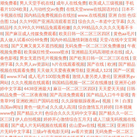
潮免费看
|
男人天堂手机在线
|
成年人在线免费
|
欧美成人三级视频
|
手机
看片1024欧美
|
人与动牲交av免费
|
在线天堂www在线国语对白
|
日本不
卡视频在线
|
国内精品免费视频自在线拍
|
www.在线视频
|
亚洲 自拍 色综
合图 12p
|
久久99国产亚洲高清观看首页
|
综合久久—本道中文字幕
|
久久
精品9
|
久久99久久99精品免观看粉嫩
|
久久99精品久久久久久无毒不卡
8
|
国产麻豆成人传媒免费观看
|
欧美日韩一区二区三区四区
|
黄色aa毛片
|
真人做人试看60分钟免费
|
国内外精品激情刺激在线
|
天堂√在线中文官网
在线
|
国产又爽又黄又不遮挡视频
|
无码免费一区二区三区免费播放
|
午夜
视频免费看
|
欧美疯狂性受xxxxx喷水
|
亚洲精品无码高潮喷水在线
|
成人
春色影视
|
男女无遮挡毛片视频免费
|
国产欧美日韩一区二区三区在线
|
亚
洲字幕
|
久久男人av资源站
|
h片在线观看视频
|
国产在线 | 欧洲
|
国产精品
视频在线观看免费
|
天天做天天爱夜夜爽导航
|
亚洲成人123
|
国产一区观
看
|
www.97ai
|
成人毛片100部免费看
|
激情人妻另类人妻伦
|
亚洲裸男gv
网站
|
久久久视频在线观看
|
韩国精品视频一区二区在线播放
|
亚洲开心婷
婷中文字幕
|
4438亚洲最大
|
麻豆一区二区三区四区
|
天天爱天天插
|
日韩
精品免费一区二区夜夜嗨
|
国产高清免费观看
|
国产精品入口牛牛影视
|
青
青草99
|
亚洲欧洲日产国码在线
|
久久躁狠狠躁夜夜av
|
视频丨9l丨白浆
|
岛国av网址
|
黄色一级片a
|
久久成人高清
|
综合激情五月婷婷
|
日本视频
www色
|
国产精品大片
|
色综合久久久无码中文字幕
|
国产精久久一区二
区三区
|
伊人自拍视频
|
婷婷开心激情综合五月天
|
成人三级无码视频在线
观看
|
国产成人片无码视频在线观看
|
佐山爱av在线
|
视频二区
|
亚洲日韩
片无码中文字幕
|
三级a午夜电影无码
|
av看片资源
|
无码免费一区二区三