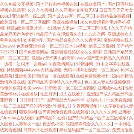
久久免费公开视频
|
国产丝袜肉丝视频在线
|
在线欧美国产
|
国产国语熟妇
视频在线观看
|
久久久久蜜桃
|
久久亚洲中文字幕无码
|
日日弄天天弄美女
bbbb
|
亚洲精品一级二级
|
国产成人av区一区二区三
|
在线精品免费视频
|
欧美日韩一区二区三区四区
|
香蕉在线播放
|
永久免费观看的毛片手机视
频
|
特级a欧美做爰片第一次
|
熟女人妻aⅴ一区二区三区电影
|
久久国产精
品精品国产色婷婷
|
精品国产自在现线看久久
|
九九久久网
|
亚洲成熟女人
毛毛耸耸多
|
欧美巨大乳
|
国产精品合集久久久久青苹果
|
蜜桃视频在线入
口www
|
色天使亚洲综合一区二区
|
日本3p视频
|
欧美二区视频
|
国产精华
7777777
|
国产免费黄网站
|
亚洲狠狠婷婷综合久久蜜芽
|
日韩国产精品无
码一区二区三区
|
亚洲a∨无码男人的天堂
|
www国产亚洲精品久久麻豆
|
一边摸一边叫床一边爽av
|
午夜激情网站
|
99情趣网
|
91中文字幕在线视
频
|
特级西西444www大精品视频
|
无码丰满熟妇浪潮一区二区av
|
热99在
线观看
|
亚洲欧美日韩综合一区在线观看
|
在线免费观看福利
|
国内外精品
激情刺激在线
|
国产精品高潮呻吟久久av黑人
|
色八区人妻在线视频免费
|
你懂的欧美
|
欧美.www
|
日韩欧美一区二区三区四区
|
亚洲成av在线
|
性欧
美激情aa片在线播放
|
性五月天
|
成人在线看片
|
亚洲国产成人精品无码区
花野真一
|
日日操日日干
|
国产精品无码av不卡
|
超碰毛片
|
中文免费视频
|
一区二三区国产好的精华液o9
|
级毛片
|
午夜爽爽视频
|
中文字幕熟妇人妻
在线视频
|
狠狠操网
|
国产黄网免费视频在线观看
|
久久久久久网
|
亚洲看
片lutube在线观看
|
国产精品91在线
|
国产乱码精品一区二区三区精东
|
久
久国色
|
人妻熟女一区
|
色图色小说
|
狠狠婷婷综合久久久久久
|
一本到在
线观看视频
|
日韩天堂在线观看
|
麻豆乱码国产一区二区三区
|
免费涩涩视