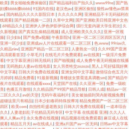
欧美
|
男女啪啪免费体验区
|
国产精品福利自产拍久久
|
www99re
|
国产熟
妇搡bbbb搡bbbb
|
91国内在线
|
老汉色av
|
亚洲区偷拍
|
狼性av懂色av禁果
av
|
国内精品久久久久影院日本
|
久久久久久网
|
亚洲精品不卡无码福利在
线观看
|
国产精品视频一二区
|
久草中文网
|
国产亚洲欧美日韩亚洲中文色
|
69精品久久
|
亚洲伊人伊色伊影伊综合网
|
强行无套内谢大学生初次
|
久
久新视频
|
国产真实乱偷精品视频
|
成人亚洲欧美久久久久
|
亚洲一区视
频
|
日少妇b
|
国产免费a视频
|
午夜影院h
|
亚洲一区二区三区四区五区六
|
亚洲一区少妇
|
亚洲成av人片在线观看一区二区三区
|
色.www
|
99riav久
久精品riav
|
亚洲国产精品一区二区三区
|
人妻熟女一区
|
久久99国产亚洲
高清观看首页
|
小草毛片
|
在线毛片片免费观看
|
av在线黄
|
一级淫片免费
看
|
中文字幕亚洲日韩无线码
|
国产啪视频
|
成人免费午夜无码视频在线播
放
|
无码熟妇人妻av在线电影
|
女人另类牲交zozozo
|
黑人上司好猛我好爽
中文字幕
|
日韩大片免费在线观看
|
亚洲女同中文字幕
|
激情综合色五月六
月婷婷
|
精品免费看
|
91最新视频
|
青楼妓女禁脔道具调教sm
|
国产精品午
夜片在线观看
|
在线观看xxxx
|
天堂国产在线
|
久久亚洲一区
|
免费一级欧
美
|
色播五月激情
|
久久精品国产99国产精品导航
|
日韩人成
|
精品av一区
二区久久久
|
av的天堂
|
无码午夜福利片
|
美女被抽插到哭内射视频免费
|
超碰这里只有精品
|
日本少妇春药特殊按摩3
|
精品免费国产一区二区三区
四区
|
欧美com
|
自拍性旺盛老熟女
|
日韩大片免费在线观看
|
一道本综合
久久
|
人妻老妇乱子伦精品无码专区
|
中文字幕 在线观看 亚洲
|
久久人人
爽人人爽av片
|
永久免费在线视频
|
精品视频在线免费观看
|
麻豆成人在线
观看
|
精品五月天
|
av在线成人
|
亚洲a片国产av一区无码
|
日韩av中文字幕