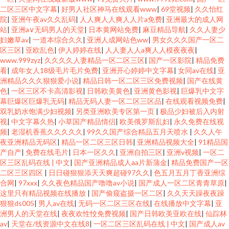
二区三区中文字幕
|
好男人社区神马在线观看www
|
69堂视频
|
久久怡红
院
|
亚洲午夜av久久乱码
|
人人爽人人爽人人片a免费
|
亚洲最大的成人网
站
|
亚洲a∨无码男人的天堂
|
日本黄网站免费
|
麻豆精品导航
|
久久人妻少
妇嫩草av
|
一道本综合久久
|
亚洲人成网站色ww
|
男女久久久国产一区二
区三区
|
亚欧乱色
|
伊人婷婷在线
|
人人妻人人a爽人人模夜夜夜
|
www.999zyz
|
久久久久人妻精品一区二区三区
|
国产一区影院
|
精品免费
看
|
成年女人18级毛片毛片免费
|
亚洲开心婷婷中文字幕
|
女同av在线
|
亚
洲精品久久久狠狠爱小说
|
精品日韩一区二区三区免费视频
|
国产在线黄
色
|
一区三区不卡高清影视
|
日韩欧美黄色
|
亚洲黄色影视
|
巨爆乳中文字
幕巨爆区巨爆乳无码
|
精品无码人妻一区二区三区品
|
在线观看视频免费
|
双乳奶水饱满少妇视频
|
另类亚洲欧美专区第一页
|
极品少妇被后入内射
视
|
中文字幕久热
|
小草国产精品情侣
|
欧美俄罗斯乱妇
|
永久免费在线视
频
|
老湿机香蕉久久久久久
|
99久久国产综合精品五月天喷水
|
久久人午
夜亚洲精品无码区
|
精品一区二区三区日韩
|
亚洲精品视频大全
|
91精品国
产自产
|
免费在线毛片
|
日本一区久久
|
亚洲自拍三区
|
亚洲v视频
|
一区二
区三区乱码在线 | 中文
|
国产亚洲精品成人aa片新蒲金
|
精品免费国产一区
二区三区四区
|
日日碰狠狠添天天爽超碰97久久
|
色五月五月丁香亚洲综
合网
|
97xxx
|
久久夜色精品国产噜噜av小说
|
国产成人一区二区青青草原
|
这里只有精品视频在线播放
|
国产偷窥盗摄一区二区
|
久久天天躁夜夜躁
狠狠ds005
|
男人av在线
|
无码一区二区三区在线
|
在线播放中文字幕
|
亚
洲男人的天堂在线
|
夜夜欢性恔免费视频
|
国产日韩欧美亚欧在线
|
仙踪林
av
|
天堂在/线资源中文在线8
|
一区二区三区乱码在线 | 中文
|
国产成人av