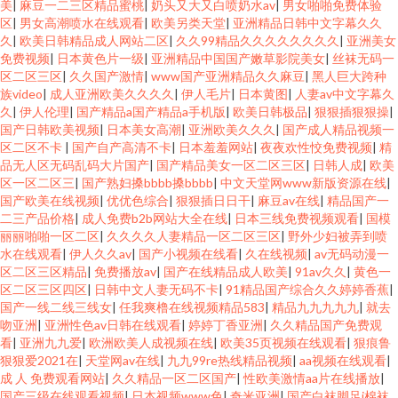
美
|
麻豆一二三区精品蜜桃
|
奶头又大又白喷奶水av
|
男女啪啪免费体验
区
|
男女高潮喷水在线观看
|
欧美另类天堂
|
亚洲精品日韩中文字幕久久
久
|
欧美日韩精品成人网站二区
|
久久99精品久久久久久久久久
|
亚洲美女
免费视频
|
日本黄色片一级
|
亚洲精品中国国产嫩草影院美女
|
丝袜无码一
区二区三区
|
久久国产激情
|
www国产亚洲精品久久麻豆
|
黑人巨大跨种
族video
|
成人亚洲欧美久久久久
|
伊人毛片
|
日本黄图
|
人妻av中文字幕久
久
|
伊人伦理
|
国产精品a国产精品a手机版
|
欧美日韩极品
|
狠狠插狠狠操
|
国产日韩欧美视频
|
日本美女高潮
|
亚洲欧美久久久
|
国产成人精品视频一
区二区不卡
|
国产自产高清不卡
|
日本羞羞网站
|
夜夜欢性恔免费视频
|
精
品无人区无码乱码大片国产
|
国产精品美女一区二区三区
|
日韩人成
|
欧美
区一区二区三
|
国产熟妇搡bbbb搡bbbb
|
中文天堂网www新版资源在线
|
国产欧美在线视频
|
优优色综合
|
狠狠插日日干
|
麻豆av在线
|
精品国产一
二三产品价格
|
成人免费b2b网站大全在线
|
日本三线免费视频观看
|
国模
丽丽啪啪一区二区
|
久久久久人妻精品一区二区三区
|
野外少妇被弄到喷
水在线观看
|
伊人久久av
|
国产小视频在线看
|
久在线视频
|
av无码动漫一
区二区三区精品
|
免费播放av
|
国产在线精品成人欧美
|
91av久久
|
黄色一
区二区三区四区
|
日韩中文人妻无码不卡
|
91精品国产综合久久婷婷香蕉
|
国产一线二线三线女
|
任我爽橹在线视频精品583
|
精品九九九九九
|
就去
吻亚洲
|
亚洲性色av日韩在线观看
|
婷婷丁香亚洲
|
久久精品国产免费观
看
|
亚洲九九爱
|
欧洲欧美人成视频在线
|
欧美35页视频在线观看
|
狠痕鲁
狠狠爱2021在
|
天堂网av在线
|
九九99re热线精品视频
|
aa视频在线观看
|
成 人 免费观看网站
|
久久精品一区二区国产
|
性欧美激情aa片在线播放
|
国产三级在线观看视频
|
日本视频www色
|
奇米亚洲
|
国产白袜脚足j棉袜