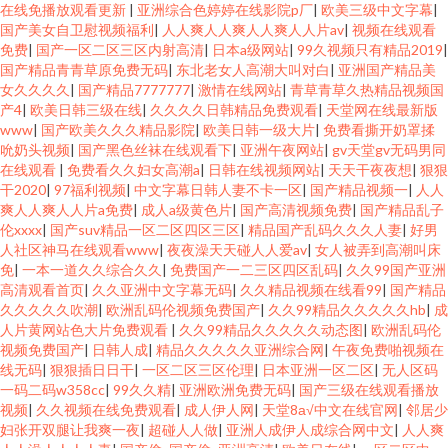
在线免播放观看更新
|
亚洲综合色婷婷在线影院p厂
|
欧美三级中文字幕
|
国产美女自卫慰视频福利
|
人人爽人人爽人人爽人人片av
|
视频在线观看
免费
|
国产一区二区三区内射高清
|
日本a级网站
|
99久视频只有精品2019
|
国产精品青青草原免费无码
|
东北老女人高潮大叫对白
|
亚洲国产精品美
女久久久久
|
国产精品7777777
|
激情在线网站
|
青草青草久热精品视频国
产4
|
欧美日韩三级在线
|
久久久久日韩精品免费观看
|
天堂网在线最新版
www
|
国产欧美久久久精品影院
|
欧美日韩一级大片
|
免费看撕开奶罩揉
吮奶头视频
|
国产黑色丝袜在线观看下
|
亚洲午夜网站
|
gv天堂gv无码男同
在线观看
|
免费看久久妇女高潮a
|
日韩在线视频网站
|
天天干夜夜想
|
狠狠
干2020
|
97福利视频
|
中文字幕日韩人妻不卡一区
|
国产精品视频一
|
人人
爽人人爽人人片a免费
|
成人a级黄色片
|
国产高清视频免费
|
国产精品乱子
伦xxxx
|
国产suv精品一区二区四区三区
|
精品国产乱码久久久人妻
|
好男
人社区神马在线观看www
|
夜夜澡天天碰人人爱av
|
女人被弄到高潮叫床
免
|
一本一道久久综合久久
|
免费国产一二三区四区乱码
|
久久99国产亚洲
高清观看首页
|
久久亚洲中文字幕无码
|
久久精品视频在线看99
|
国产精品
久久久久久吹潮
|
欧洲乱码伦视频免费国产
|
久久99精品久久久久久hb
|
成
人片黄网站色大片免费观看
|
久久99精品久久久久久动态图
|
欧洲乱码伦
视频免费国产
|
日韩人成
|
精品久久久久久亚洲综合网
|
午夜免费啪视频在
线无码
|
狠狠插日日干
|
一区二区三区伦理
|
日本亚洲一区二区
|
无人区码
一码二码w358cc
|
99久久精
|
亚洲欧洲免费无码
|
国产三级在线观看播放
视频
|
久久视频在线免费观看
|
成人伊人网
|
天堂8а√中文在线官网
|
邻居少
妇张开双腿让我爽一夜
|
超碰人人做
|
亚洲人成伊人成综合网中文
|
人人爽