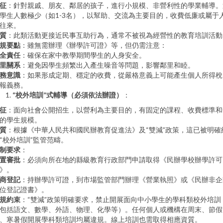
征
：針對親戚、朋友、鄰居的孩子，進行小規模、非營利性的學業輔導。
學生人數極少（如1-3名），以幫助、交流為主要目的，收費低廉或屬于
往來。
質
：此類活動更接近民事互助行為，通常不被視為經營性的教育培訓活動
規要點
：雖無需辦理《辦學許可證》等，但仍需注意：
全責任
：確保在家中教學期間學生的人身安全。
里關系
：避免因學生頻繁出入產生噪音等問題，影響鄰里和睦。
務意識
：如果形成定期、穩定的收費，從嚴格意義上可能產生個人所得稅
報義務。
“校外培訓”式輔導（必須依法辦證）
：
征
：面向社會公開招生，以營利為主要目的，有固定的課程、收費標準和
的學生規模。
質
：根據《中華人民共和國民辦教育促進法》及“雙減”政策，這已被明確
“校外培訓”監管范疇。
制要求
：
置審批
：必須向所在地的縣級教育行政部門申請取得《民辦學校辦學許可
》。
商登記
：持辦學許可證，到市場監管部門辦理《營業執照》或《民辦非企
位登記證書》。
規約束
：“雙減”政策明確要求，禁止開展面向中小學生的學科類校外培訓
包括語文、數學、外語、物理、化學等）。任何個人或機構在周末、節假
、寒暑假開展學科類培訓均屬違規。線上培訓也需取得相應資質。