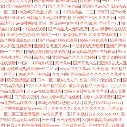
人人澡人人人人妻
|
国产偷v国产偷v亚洲高清
|
欧美日在线
|
一区二区中
文
|
国产精品视频久久久久
|
国产这里只有精品
|
亚洲综合av永久无码精品
一区二区
|
特级a欧美做爰片第一次
|
水蜜桃精品一二三
|
日韩黄
|
国产av无
码专区亚汌a√
|
日韩精品亚洲人旧成在线
|
亚洲国产三级
|
久久久96
|
日本
高清不卡aⅴ免费网站
|
亚洲一区无码中文字幕
|
久久四虎
|
亚洲国产97
|
啪
啪自拍视频
|
一级在线观看
|
国产精品成人无码免费
|
成人福利网站在线观
看
|
亚洲综合色婷婷
|
欧美图片一区
|
激情网站在线
|
91久久在线观看
|
五月
综合网亚洲乱妇久久
|
国产精品自拍在线观看
|
婷婷色在线观看
|
阳茎伸入
女人阳道视频免费
|
亚洲综合色区另类av
|
午夜剧场免费观看
|
亚洲日产韩
国一二三四区
|
曰的好深好爽好紧的视频
|
av无码爆乳护士在线播放
|
99re
热视频这里只精品
|
高清日韩
|
亚洲精品久久久久久婷婷
|
又黄又爽的视频
在线观看
|
中国6一12呦女精品
|
天堂岛av
|
国产黄色大全
|
亚洲综合成人亚
洲
|
无码丰满熟妇浪潮一区二区av
|
www.中文字幕av
|
欧美色鬼
|
国产精品
一区不卡
|
超碰这里只有精品
|
九九色网
|
亚洲精品久久久久久久久毛片直
播
|
欧美激情黑白配
|
日本一区二区a√成人片
|
欧美506070老妇乱子伦
|
国
产精品第九页
|
97久久人国产精品婷婷
|
最新综合精品亚洲网址
|
九九久久
精品免费观看
|
伊人av在线免费观看
|
漂亮人妻被中出中文字幕
|
成人免费
av网址
|
日日爱夜夜爱
|
少妇人妻av毛片在线看
|
人妻.中文字幕无码
|
国产
va免费精品观看精品
|
丰满少妇被猛烈进av毛片
|
欧美挤奶吃奶水xxxxx
|
天堂网在线最新版www
|
国产美女久久久
|
久久九九久久九九
|
无码人妻
一区二区三区免费视频
|
av永久天堂一区
|
日本强好片久久久久久aaa
|
国
产明星精品无码av换脸
|
日日精
|
日日操夜夜骑
|
秋霞最新高清无码鲁丝
片
|
好男人社区神马在线观看www
|
亚洲欧美在线一区中文字幕
|
91亚洲