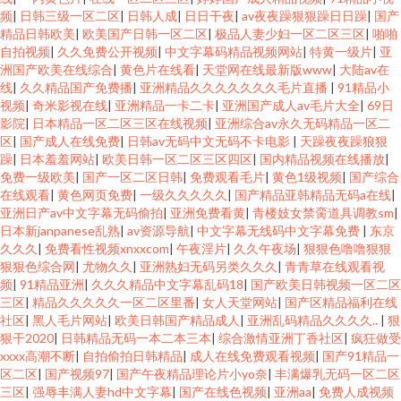
频
|
日韩三级一区二区
|
日韩人成
|
日日干夜
|
av夜夜躁狠狠躁日日躁
|
国产
精品日韩欧美
|
欧美国产日韩一区二区
|
极品人妻少妇一区二区三区
|
啪啪
自拍视频
|
久久免费公开视频
|
中文字幕码精品视频网站
|
特黄一级片
|
亚
洲国产欧美在线综合
|
黄色片在线看
|
天堂网在线最新版www
|
大陆av在
线
|
久久精品国产免费播
|
亚洲精品久久久久久久久毛片直播
|
91精品小
视频
|
奇米影视在线
|
亚洲精品一卡二卡
|
亚洲国产成人av毛片大全
|
69日
影院
|
日本精品一区二区三区在线视频
|
亚洲综合av永久无码精品一区二
区
|
国产成人在线免费
|
日韩av无码中文无码不卡电影
|
天躁夜夜躁狼狠
躁
|
日本羞羞网站
|
欧美日韩一区二区三区四区
|
国内精品视频在线播放
|
免费一级欧美
|
国产一区二区日韩
|
免费观看毛片
|
黄色1级视频
|
国产综合
在线观看
|
黄色网页免费
|
一级久久久久久
|
国产精品亚韩精品无码a在线
|
亚洲日产av中文字幕无码偷拍
|
亚洲免费看黄
|
青楼妓女禁脔道具调教sm
|
日本新janpanese乱熟
|
av资源导航
|
中文字幕无线码中文字幕免费
|
东京
久久久
|
免费看性视频xnxxcom
|
午夜淫片
|
久久午夜场
|
狠狠色噜噜狠狠
狠狠色综合网
|
尤物久久
|
亚洲熟妇无码另类久久久
|
青青草在线观看视
频
|
91精品亚洲
|
久久久精品中文字幕乱码18
|
国产欧美日韩视频一区二区
三区
|
精品久久久久久一区二区里番
|
女人天堂网站
|
国产区精品福利在线
社区
|
黑人毛片网站
|
欧美日韩国产精品成人
|
亚洲乱码精品久久久久..
|
狠
狠干2020
|
日韩精品无码一本二本三本
|
综合激情亚洲丁香社区
|
疯狂做受
xxxx高潮不断
|
自拍偷拍日韩精品
|
成人在线免费观看视频
|
国产91精品一
区二区
|
国产视频97
|
国产午夜精品理论片小yo奈
|
丰满爆乳无码一区二区
三区
|
强辱丰满人妻hd中文字幕
|
国产在线色视频
|
亚洲aa
|
免费人成视频