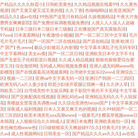
产精品久久久久秋霞小
|
日韩欧美黄色
|
久久精品视频在线看99
|
久久黄色
视屏
|
国产又黄又硬又湿又黄的视
|
久久丁香
|
色呦呦网站
|
欧美亚洲国产
精品久久
|
成av在线
|
99热国产这里只有精品6
|
久操视频精品
|
午夜大片免
费男女爽爽影院
|
国产免费丝袜调教视频免费的
|
人摸人人人澡人人超碰
手机版
|
日本三级日本三级日本三级极
|
正在播放国产真实露脸高清
|
97xxx
|
日本羞羞网站
|
午夜激情小视频
|
国产一区二区三区中文字幕
|
毛片
毛片毛片毛片
|
国产一区国产二区在线精品
|
国产原创精品
|
亚洲 欧洲 日
产 国产
|
色.www
|
极品少妇被后入内射视
|
中文字幕丰满乱孑伦无码专区
|
中文字幕网站
|
美女av黄
|
国产一区二区日韩
|
亚洲欧美日本中文字不卡
|
国产无套乱子伦精彩是白视频
|
久久成人精品视频
|
狠狠色狠狠爱综合蜜
芽五月
|
综合激情网
|
无码成人网站视频免费看
|
亚洲人成无码网www电
影榴莲
|
国产在线观看高清视频黄网
|
台湾佬中文娱乐22vvvv
|
亚洲综合二
区
|
视频一二三区
|
亚洲va中文字幕无码一区
|
亚洲日产韩国一二三四区
|
欧洲无码八a片人妻少妇
|
邻居少妇张开双腿让我爽一夜
|
久久伊人草
|
日
韩欧美二区
|
台湾佬美性中文娱乐网
|
老子影院午夜伦不卡无码
|
中文字幕
网站
|
国产交换配偶在线视频
|
亚洲乱码伦av
|
亚洲精品无码久久千人斩探
花
|
青楼妓女禁脔道具调教sm
|
久久综合亚洲色hezyo国产
|
中文字幕第28
页
|
深夜成人福利视频
|
日本人又黄又爽又色的视频
|
久久99精国产一区二
区三区四区
|
欧美丰满美乳xxx高潮www
|
一级黄毛片
|
樱花草视频www日
本韩国
|
人人狠狠综合久久88成人
|
亚洲日本免费
|
亚洲欧美偷拍一区
|
俺
来也俺也啪www色
|
日日碰狠狠添天天爽超碰97久久
|
经典毛片
|
伊人久
久av
|
成人性视频网站
|
日韩美女一区
|
国产精品久久久av久久久
|
av在线