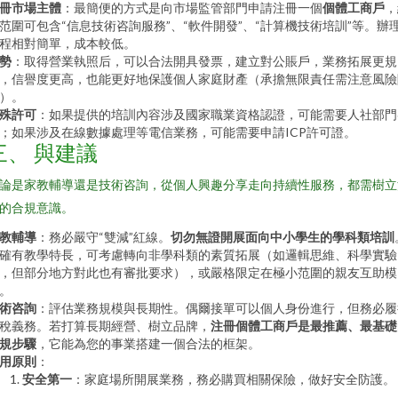
冊市場主體
：最簡便的方式是向市場監管部門申請注冊一個
個體工商戶
，
范圍可包含“信息技術咨詢服務”、“軟件開發”、“計算機技術培訓”等。辦
程相對簡單，成本較低。
勢
：取得營業執照后，可以合法開具發票，建立對公賬戶，業務拓展更規
，信譽度更高，也能更好地保護個人家庭財產（承擔無限責任需注意風險
）。
殊許可
：如果提供的培訓內容涉及國家職業資格認證，可能需要人社部門
；如果涉及在線數據處理等電信業務，可能需要申請ICP許可證。
三、 與建議
論是家教輔導還是技術咨詢，從個人興趣分享走向持續性服務，都需樹立
的合規意識。
教輔導
：務必嚴守“雙減”紅線。
切勿無證開展面向中小學生的學科類培訓
確有教學特長，可考慮轉向非學科類的素質拓展（如邏輯思維、科學實驗
，但部分地方對此也有審批要求），或嚴格限定在極小范圍的親友互助模
。
術咨詢
：評估業務規模與長期性。偶爾接單可以個人身份進行，但務必履
稅義務。若打算長期經營、樹立品牌，
注冊個體工商戶是最推薦、最基礎
規步驟
，它能為您的事業搭建一個合法的框架。
用原則
：
安全第一
：家庭場所開展業務，務必購買相關保險，做好安全防護。