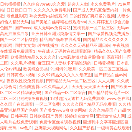
日韩插插插
|
久久综合99re88久久爱
|
超碰人人做
|
永久免费毛片
|
91色网
站
|
日日操日日干
|
久久久久久免费毛片
|
国产成人无码区免费内射一片色
欲
|
老色批影院
|
熟女无套内射线观56
|
曰的好深好爽好紧的视频
|
人妻少
妇偷人精品无码
|
国产美足白丝榨精在线观看sm
|
久久婷婷五月综合尤物
色国产
|
国产xxxx
|
成人无码av免费网站
|
蜜桃视频一区二区三区
|
无码av
高潮抽搐流白浆
|
亚洲日韩亚洲另类激情文学一
|
国产做爰视频免费播放
|
国产一区二区怡红院
|
精品国产杨幂在线观看
|
国内精品久久久久久久久
电影网
|
同性女女黄h片在线播放
|
久久久久无码精品亚洲日韩
|
午夜视频
在线观看免费观看1
|
午夜成人无码片在线观看影院
|
精品久久8x国产免费
观看
|
欧美激情精品久久久久久
|
91精彩刺激对白露脸偷拍
|
深夜福利一区
二区
|
久久毛片视频
|
麻豆国产人妻欲求不满谁演的
|
日韩黄视频
|
日本乱
人伦aⅴ精品
|
欧美综合另类
|
91蝌蚪91密月
|
久久欧美一区二区三区性生
奴
|
日韩黄色小视频
|
久久99精品久久久久久动态图
|
国产精品白丝av网
站
|
夜夜欢性恔免费视频
|
曰韩精品无码一区二区三区
|
人人人爽
|
久久成
人综合网
|
歪歪爽蜜臀av久久精品人人
|
天天射天天操天天干
|
国产欧美一
区二区三区精华液好吗
|
国产精品一区二区综合
|
国产精品特级毛片一区
二区三区
|
狠狠操免费视频
|
18禁超污无遮挡无码免费游戏
|
www.色在线
|
久久国产在线观看
|
一区二区免费
|
久久久久国产精品无码免费看
|
久久精
品亚洲精品国产色婷
|
国产美女www爽爽爽网站
|
久久久精品国产sm最大
网站
|
日韩字幕
|
日韩欧美国产另类
|
婷婷综合激情网
|
亚洲激情成人网
|
成
人毛片在线免费观看
|
免费专区丝袜调教视频
|
巨爆乳中文字幕巨爆区巨
爆乳无码
|
av色片
|
亚洲最大视频网站
|
久久国产影视
|
一级特黄在线观看
|