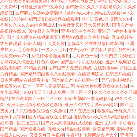
人av在线免播放观看更新
|
国产精品人成在线播放新网站
|
特级做a爰片毛
片免费69
|
日韩亚洲国产中文永久
|
国产激情久久久久影院老熟女
|
久久婷
婷影院
|
国产麻豆放荡av剧情演绎
|
猫咪av成人永久网站在线观看
|
a中文
在线
|
2018av
|
国产国语熟妇视频在线观看
|
老司机黄色片
|
激情久久av
|
香蕉久久久久久av综合网成人
|
特黄做受又粗又大又硬老头
|
国语自产精
品视频在线30
|
波多野吉衣毛片
|
亚洲精选中文字幕
|
亚洲开心婷婷中文字
幕
|
国产成人理论在线视频观看
|
思思99思思久久最新精品
|
野花视频在
线免费观看
|
日韩人成
|
伊人黄色片
|
忘忧草社区在线播放日本韩国
|
亚洲
成熟女人毛毛耸耸多
|
一级女人毛片
|
午夜少妇性影院私人影院
|
狂野欧美
性猛交xxxx777
|
女性裸体瑜伽无遮挡
|
毛片黄色一级
|
久久四虎
|
狠狠色丁
香婷婷久久综合五月
|
色八戒av
|
国产亚av手机在线观看
|
亚洲人成电影在
线观看影院
|
69精品视频
|
国产国产人免费视频成
|
在线观看aaa
|
超碰这里
只有精品
|
国产精品萌白酱永久在线观看
|
在线亚洲综合
|
日韩五码在线
|
日本阿v网站在线观看中文
|
国产精自产拍在线看中文
|
无码h黄肉动漫在
线观看999
|
日本一区不卡高清更新二区
|
午夜大片免费男女爽爽影院
|
中
文字幕系列
|
2021天天干
|
成人免费一区二区三区
|
久久久久久久久久亚洲
精品
|
在线观看国产一区二区三区
|
日韩加勒比一本无码精品
|
99久久久
久
|
亚洲综合另类小说色区色噜噜
|
亚洲久久中文字幕www网站
|
国产免
费美女
|
久久综合狠狠综合久久激情
|
成人在线三级
|
狠狠精品干练久久久
无码中文字幕
|
国内精品自线在拍精品
|
蜜桃色欲av久久无码精品软件
|
熟
妇高潮一区二区三区
|
国产女人高潮视频在线观看
|
亚洲成人精
|
手机看片
国产精品
|
国产粉嫩在线
|
视频久re精品在线观看
|
欧美精品网
|
蜜桃视频
在线入口www
|
又黄又爽又色视频
|
午夜福利电影网站鲁片大全
|
亚洲国