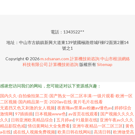
電話：1343522**
地址：中山市古鎮鎮新興大道東139號國極路燈城F棟F2面第2層14
號之1
Copyright © 2026
m.sdsanan.com
計算機技術咨詢
中山市根須網絡
科技有限公司
計算機技術咨詢
版權所有
Sitemap
感谢您访问我们的网站，您可能还对以下资源感兴趣：
国内久久-自拍偷拍第二页-国产熟女一区二区丰满-一级片观看-欧洲一区
二区视频-国内精品第一页-2020av在线-黄片毛片在线看
无遮挡又色又刺激的女人视频
|
夜夜嗨av禁果av粉嫩av懂色av
|
婷婷综合
激情网
|
97插插插
|
日本视频www色
|
av首页在线观看
|
国产视频久久久久
久久
|
日韩亚洲欧美精品综合
|
五月婷av
|
91最新在线
|
亚洲午夜av久久久
精品影院色戒
|
情侣黄网站大全免费看
|
亚洲午夜精品一区二区三区
|
黄色
a在线
|
成在线人视频免费视频
|
欧美日韩在线网站
|
高清日韩
|
欧洲做受高