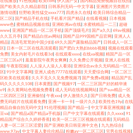
在线播放
|
91色视频
|
欧美com
|
伊人国产女
|
国内精品免费视频自在线拍
|
国产欧美久久久精品影院
|
日韩系列无码一中文字暮
|
亚洲图片另类图片
激情动图
|
狂野欧美性猛交xxxx777
|
四虎永久在线
|
欧美日韩综合精品一
区二区
|
国产精品手机在线
|
手机看片国产精品
|
在线看视频
|
日本视频
www色
|
蜜桃精品视频在线
|
亚洲欧洲av在线
|
水蜜桃精品一二三
|
超碰
www
|
亚洲国产精品一区二区手机
|
国产顶级毛片
|
国产a久久
|
69av视频
|
久久五月亭
|
国产精品白丝av网站
|
国精产品999国精产品官网
|
亚洲人人
精品
|
高清毛茸茸的中国少妇
|
69久久国产露脸精品国产
|
日韩成人一区二
区
|
日本一区二区在线高清观看
|
国产肥白大熟妇bbbb视频
|
视频在线观看
免费
|
美女内射毛片在线看3d
|
在线观看xxxx
|
在线va视频
|
精国产品一区
二区三区a片
|
羞羞影院午夜男女爽爽
|
久久免费公开视频
|
亚洲人在线视
频
|
午夜影院操
|
人人澡人人澡人人看添
|
亚洲综合av永久无码精品一区二
区
|
91中文字幕网
|
亚洲人成色7777在线观看
|
天天爱综合网
|
一区二区三
区欧美在线观看
|
久久不见久久见免费视频7
|
国产免费a视频
|
精品国产乱
码久久久久久108
|
日本黄图
|
国产视频97
|
一区二三区国产好的精华液
o9
|
永久黄网站色视频免费看
|
成人无码在线视频网站
|
国产suv精品一区
二区四区三区
|
亚洲偷怕
|
午夜xxx
|
伊人激情久久
|
国产日韩免费
|
成人免
费无码婬片在线观看免费
|
亚洲一卡一卡
|
一级片久久
|
欧美性色19p
|
在线
精品自偷自拍无码中文
|
91伦理视频
|
国产精品一
|
中文字幕亚洲视频
|
麻
豆va
|
国产精品a国产精品a手机版
|
日产中文字幕在线观看
|
久久xxxx
|
91
精品国产综合久久婷婷香蕉
|
欧美一区二区三区视频在线观看
|
无码精品
人妻一区二区三区涩爱
|
国产亚洲欧美日韩亚洲中文色
|
九九热综合
|
www.97av
|
中文字幕人妻伦伦精品
|
粉嫩aⅴ一区二区三区
|
宅男在线视频
|