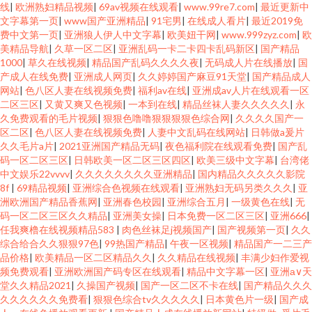
线
|
欧洲熟妇精品视频
|
69av视频在线观看
|
www.99re7.com
|
最近更新中
文字幕第一页
|
www国产亚洲精品
|
91宅男
|
在线成人看片
|
最近2019免
费中文第一页
|
亚洲狼人伊人中文字幕
|
欧美妞干网
|
www.999zyz.com
|
欧
美精品导航
|
久草一区二区
|
亚洲乱码一卡二卡四卡乱码新区
|
国产精品
1000
|
草久在线视频
|
精品国产乱码久久久久夜
|
无码成人片在线播放
|
国
产成人在线免费
|
亚洲成人网页
|
久久婷婷国产麻豆91天堂
|
国产精品成人
网站
|
色八区人妻在线视频免费
|
福利av在线
|
亚洲成av人片在线观看一区
二区三区
|
又黄又爽又色视频
|
一本到在线
|
精品丝袜人妻久久久久久
|
永
久免费观看的毛片视频
|
狠狠色噜噜狠狠狠狠色综合网
|
久久久久国产一
区二区
|
色八区人妻在线视频免费
|
人妻中文乱码在线网站
|
日韩做a爰片
久久毛片a片
|
2021亚洲国产精品无码
|
夜色福利院在线观看免费
|
国产乱
码一区二区三区
|
日韩欧美一区二区三区四区
|
欧美三级中文字幕
|
台湾佬
中文娱乐22vvvv
|
久久久久久久久久亚洲精品
|
国内精品久久久久久影院
8f
|
69精品视频
|
亚洲综合色视频在线观看
|
亚洲熟妇无码另类久久久
|
亚
洲欧洲国产精品香蕉网
|
亚洲春色校园
|
亚洲综合五月
|
一级黄色在线
|
无
码一区二区三区久久精品
|
亚洲美女操
|
日本免费一区二区三区
|
亚洲666
|
任我爽橹在线视频精品583
|
肉色丝袜足j视频国产
|
国产视频第一页
|
久久
综合给合久久狠狠97色
|
99热国产精品
|
午夜一区视频
|
精品国产一二三产
品价格
|
欧美精品一区二区精品久久
|
久久精品在线视频
|
丰满少妇作爱视
频免费观看
|
亚洲欧洲国产码专区在线观看
|
精品中文字幕一区
|
亚洲а∨天
堂久久精品2021
|
久操国产视频
|
国产一区二区不卡在线
|
国产精品久久久
久久久久久久免费看
|
狠狠色综合tv久久久久久
|
日本黄色片一级
|
国产成