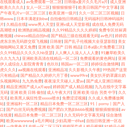
在线观看成人
|
av免费观看一区二区
|
日韩做a爰片久久毛片a片
|
成人亚洲
欧美久久久久
|
女人一区二区
|
狠狠狠狠狠干
|
欧美日韩国产中文字幕
|
国
产午夜毛片v一区二区三区
|
欧美亚洲一级片
|
久久一区二区三区视频
|
日
韩www.
|
日本丰满老妇bbw
|
自拍偷拍日韩精品
|
无码福利日韩神码福利
片
|
久精品在线
|
www男人天堂
|
亚洲v成人天堂影视
|
成在线人免费无码
高潮喷水
|
欧洲熟妇精品视频
|
久久99精品久久久久婷婷
|
免费专区丝袜调
教视频
|
chinese精品自拍hd
|
国产精品三级在线观看无码
|
av色片
|
婷婷四
虎东京热无码群交双飞视频
|
日韩射
|
国产乱子伦视频大全亚瑟影院
|
美女
啪啪网站又黄又免费
|
亚洲 欧美 国产 日韩 精品
|
日本a级c片免费看三区
|
久久99精品久久久久久hb亚瑟
|
人人爽人人澡人人人人妻
|
91嫩草欧美久
久久九九九
|
亚洲欧美高清在线精品一区二区
|
免费观看的黄色网址
|
亚洲
伊人成综合人影院青青青
|
色玖玖
|
韩国av一区二区
|
婷婷综合激情网
|
四
虎久久久
|
aa视频在线观看
|
亚洲精品3
|
久久影视久久午夜
|
99热国产这里
只有精品6
|
国产精品久久婷婷六月丁香
|
www99re
|
美女扒开奶罩露出奶
头视频网站
|
九九热免费
|
夜夜澡天天碰人人爱av
|
国产成人亚洲日韩欧
美
|
精品亚洲国产成人a片app
|
婷婷国产成人精品视频
|
九九在线中文字幕
无码
|
亚洲 欧美 日韩 偷拍
|
成人午夜大片
|
亚洲 欧美 综合 另类 中字
|
久久
无毛
|
欧美黑人疯狂性受xxxxx喷水
|
免费涩涩视频
|
久久成人免费播放网
站
|
亚洲福利一区二区
|
精品日本免费一区二区三区
|
91丨porny丨国产入
口
|
国产白丝无码免费视频
|
国产肥白大熟妇bbbb视频
|
狠狠插狠狠操
|
av
在线黄
|
精品日本免费一区二区三区
|
久久无码中文字幕无码
|
综合激情
网
|
欧美wwwwww
|
a毛片网站
|
少妇高潮一69aⅹ
|
自拍日韩亚洲一区在
线
|
一内黄色片
|
在线一区二区三区
|
婷婷国产成人精品视频
|
91精品小视