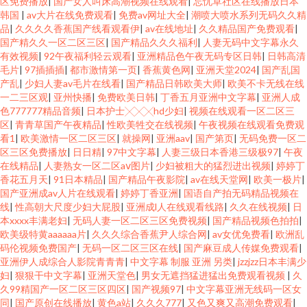
区免费播放
|
国产女人叫床高潮视频在线观看
|
忘忧草社区在线播放日本
韩国
|
av大片在线免费观看
|
免费av网址大全
|
潮喷大喷水系列无码久久精
品
|
久久久久香蕉国产线看观看伊
|
av在线地址
|
久久精品国产免费观看
|
国产精久久一区二区三区
|
国产精品久久久福利
|
人妻无码中文字幕永久
有效视频
|
92午夜福利轻云观看
|
亚洲精品色午夜无码专区日韩
|
日韩高清
毛片
|
97插插插
|
都市激情第一页
|
香蕉黄色网
|
亚洲天堂2024
|
国产乱国
产乱
|
少妇人妻av毛片在线看
|
国产精品日韩欧美大师
|
欧美不卡无线在线
一二三区观
|
亚州快播
|
免费欧美日韩
|
丁香五月亚洲中文字幕
|
亚洲人成
色777777精品音频
|
日本护士╳╳╳hd少妇
|
视频在线观看一区二区三
区
|
青青草国产午夜精品
|
性欧美牲交在线视频
|
午夜视频在线观看免费观
看1
|
欧美激情一区二区三区
|
就操网
|
亚洲aav
|
国产第页
|
无码免费一区二
区三区免费播放
|
日日精
|
97中文字幕
|
人妻三级日本香港三级极97
|
午夜
在线精品
|
人妻熟女一区二区aⅴ图片
|
少妇被粗大的猛烈进出视频
|
婷婷丁
香花五月天
|
91日本精品
|
国产精品午夜影院
|
av在线天堂网
|
欧美一极片
|
国产亚洲成av人片在线观看
|
婷婷丁香亚洲
|
国语自产拍无码精品视频在
线
|
性高朝大尺度少妇大屁股
|
亚洲成l人在线观看线路
|
久久在线视频
|
日
本xxxx丰满老妇
|
无码人妻一区二区三区免费视频
|
国产精品视频色拍拍
|
欧美级特黄aaaaaa片
|
久久久综合香蕉尹人综合网
|
av女优免费看
|
欧洲乱
码伦视频免费国产
|
无码一区二区三区在线
|
国产麻豆成人传媒免费观看
|
亚洲伊人成综合人影院青青青
|
中文字幕 制服 亚洲 另类
|
jzzjzz日本丰满少
妇
|
狠狠干中文字幕
|
亚洲天堂色
|
男女无遮挡猛进猛出免费观看视频
|
久
久99精国产一区二区三区四区
|
国产视频97
|
中文字幕亚洲无线码一区女
同
|
国产原创在线播放
|
黄色a站
|
久久久777
|
又色又爽又高潮免费观看
|