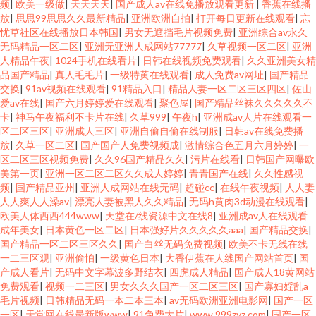
频
|
欧美一级做
|
天天天天
|
国产成人av在线免播放观看更新
|
香蕉在线播
放
|
思思99思思久久最新精品
|
亚洲欧洲自拍
|
打开每日更新在线观看
|
忘
忧草社区在线播放日本韩国
|
男女无遮挡毛片视频免费
|
亚洲综合av永久
无码精品一区二区
|
亚洲无亚洲人成网站77777
|
久草视频一区二区
|
亚洲
人精品午夜
|
1024手机在线看片
|
日韩在线视频免费观看
|
久久亚洲美女精
品国产精品
|
真人毛毛片
|
一级特黄在线观看
|
成人免费av网址
|
国产精品
交换
|
91av视频在线观看
|
91精品入口
|
精品人妻一区二区三区四区
|
佐山
爱av在线
|
国产六月婷婷爱在线观看
|
聚色屋
|
国产精品丝袜久久久久久不
卡
|
神马午夜福利不卡片在线
|
久草999
|
午夜h
|
亚洲成av人片在线观看一
区二区三区
|
亚洲成人三区
|
亚洲自偷自偷在线制服
|
日韩av在线免费播
放
|
久草一区二区
|
国产国产人免费视频成
|
激情综合色五月六月婷婷
|
一
区二区三区视频免费
|
久久96国产精品久久
|
污片在线看
|
日韩国产网曝欧
美第一页
|
亚洲一区二区二区久久成人婷婷
|
青青国产在线
|
久久性感视
频
|
国产精品亚州
|
亚洲人成网站在线无码
|
超碰cc
|
在线午夜视频
|
人人妻
人人爽人人澡av
|
漂亮人妻被黑人久久精品
|
无码h黄肉3d动漫在线观看
|
欧美人体西西444www
|
天堂在/线资源中文在线8
|
亚洲成av人在线观看
成年美女
|
日本黄色一区二区
|
日本强好片久久久久久aaa
|
国产精品交换
|
国产精品一区二区三区久久
|
国产白丝无码免费视频
|
欧美不卡无线在线
一二三区观
|
亚洲偷怕
|
一级黄色日本
|
大香伊蕉在人线国产网站首页
|
国
产成人看片
|
无码中文字幕波多野结衣
|
四虎成人精品
|
国产成人18黄网站
免费观看
|
视频一二三区
|
男女久久久国产一区二区三区
|
国产寡妇婬乱a
毛片视频
|
日韩精品无码一本二本三本
|
av无码欧洲亚洲电影网
|
国产一区
一区
|
天堂网在线最新版www
|
91免费大片
|
www.999zyz.com
|
国产一区