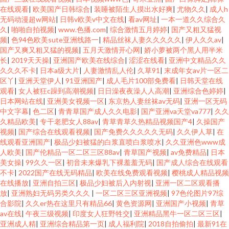
在线观看
|
欧美国产日韩综合
|
装睡被陌生人摸出水好爽
|
尤物久久
|
成人h
无码动漫超w网站
|
日韩v欧美v中文在线
|
看av网址
|
一本一道久久综合久
久
|
啪啪自拍视频
|
www.色播.com
|
综合激情五月婷婷
|
国产又粗又猛视
频
|
色94色欧美sute亚洲线路一
|
精品丝袜人妻久久久久久
|
伊人久久av
|
国产又爽又粗又猛的视频
|
五月天激情开心网
|
娇小萝被两个黑人用半米
长
|
2019天天操
|
亚洲国产欧美在线综合
|
涩涩在线看
|
亚洲中文精品久久
久久久不卡
|
日本a级大片
|
人妻激情乱人伦
|
久草91
|
末成年女av片一区二
区丫
|
亚洲天堂伊人
|
91亚洲国产
|
成人毛片100部免费看
|
日韩天堂在线
观看
|
女人被狂c躁到高潮视频
|
日日澡夜夜澡人人高潮
|
亚洲综合色婷婷
|
日本网站在线
|
亚洲美女视频一区
|
东京热人妻丝袜av无码
|
亚洲一区无码
中文字幕
|
色二区
|
青青草国产成人久久电影
|
国产亚洲va天堂va777
|
久久
久精品欧美
|
专干老肥女人88av
|
青草青草久热精品视频国产4
|
久操国产
视频
|
国产综合在线观看视频
|
国产免费久久久久久无码
|
久久伊人草
|
在
线观看亚洲国产
|
极品少妇被猛的白浆直喷白浆喷水
|
久久亚洲色www成
人欧美
|
国产伦精品一区二区三区88av
|
青草国产视频
|
av免费精品
|
日本
美女操
|
99久久一区
|
初音未来爆乳下裸羞羞无码
|
国产成人综合在线观看
不卡
|
2022国产在线无码精品
|
欧美在线免费观看视频
|
樱桃成人精品视频
在线播放
|
亚洲自拍三区
|
极品少妇被后入内射视
|
亚洲一区二区观看播
放
|
亚洲熟妇无码另类久久久
|
一区二区三区亚洲视频
|
97色伦图片97综
合影院
|
久久er热在这里只有精品66
|
黄色资源网
|
亚洲国产小视频
|
青草
av在线
|
午夜三级视频
|
印度女人狂野牲交
|
亚洲精品黑牛一区二区三区
|
亚洲成人精
|
亚洲综合精品第一页
|
成人福利院
|
2018自拍偷拍
|
最新91在