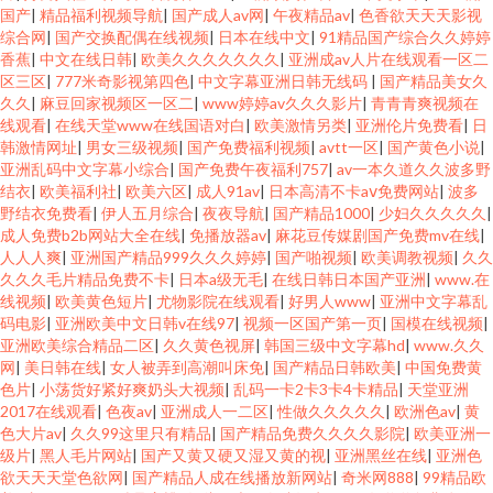
国产
|
精品福利视频导航
|
国产成人av网
|
午夜精品av
|
色香欲天天天影视
综合网
|
国产交换配偶在线视频
|
日本在线中文
|
91精品国产综合久久婷婷
香蕉
|
中文在线日韩
|
欧美久久久久久久久
|
亚洲成av人片在线观看一区二
区三区
|
777米奇影视第四色
|
中文字幕亚洲日韩无线码
|
国产精品美女久
久久
|
麻豆回家视频区一区二
|
www婷婷av久久久影片
|
青青青爽视频在
线观看
|
在线天堂www在线国语对白
|
欧美激情另类
|
亚洲伦片免费看
|
日
韩激情网址
|
男女三级视频
|
国产免费福利视频
|
avtt一区
|
国产黄色小说
|
亚洲乱码中文字幕小综合
|
国产免费午夜福利757
|
av一本久道久久波多野
结衣
|
欧美福利社
|
欧美六区
|
成人91av
|
日本高清不卡aⅴ免费网站
|
波多
野结衣免费看
|
伊人五月综合
|
夜夜导航
|
国产精品1000
|
少妇久久久久久
|
成人免费b2b网站大全在线
|
免播放器av
|
麻花豆传媒剧国产免费mv在线
|
人人人爽
|
亚洲国产精品999久久久婷婷
|
国产啪视频
|
欧美调教视频
|
久久
久久久毛片精品免费不卡
|
日本a级无毛
|
在线日韩日本国产亚洲
|
www.在
线视频
|
欧美黄色短片
|
尤物影院在线观看
|
好男人www
|
亚洲中文字幕乱
码电影
|
亚洲欧美中文日韩v在线97
|
视频一区国产第一页
|
国模在线视频
|
亚洲欧美综合精品二区
|
久久黄色视屏
|
韩国三级中文字幕hd
|
www.久久
网
|
美日韩在线
|
女人被弄到高潮叫床免
|
国产精品日韩欧美
|
中国免费黄
色片
|
小荡货好紧好爽奶头大视频
|
乱码一卡2卡3卡4卡精品
|
天堂亚洲
2017在线观看
|
色夜av
|
亚洲成人一二区
|
性做久久久久久
|
欧洲色av
|
黄
色大片av
|
久久99这里只有精品
|
国产精品免费久久久久影院
|
欧美亚洲一
级片
|
黑人毛片网站
|
国产又黄又硬又湿又黄的视
|
亚洲黑丝在线
|
亚洲色
欲天天天堂色欲网
|
国产精品人成在线播放新网站
|
奇米网888
|
99精品欧