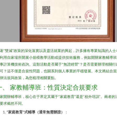
著“雙減”政策的深化落實以及靈活就業的興起，許多擁有專業知識的人士
利用自家場所開展小規模教學活動或提供技術服務，例如開辦家教輔導班
事計算機技術咨詢。這類活動是否屬于“無證經營”？是否需要辦理相關行
可？這不僅是合規性問題，也關系到個人事業的平穩發展。本文將結合當
律法規與政策，為您梳理相關要點。
一、 家教輔導班：性質決定合規要求
家開辦輔導班，核心在于界定其屬于“家庭教育”還是“校外培訓”。兩者的
要求截然不同。
“家庭教育”式輔導（通常無需辦證）
：