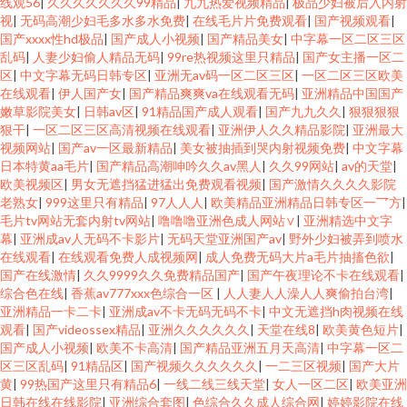
线观56
|
久久久久久久久99精品
|
九九热爱视频精品
|
极品少妇被后入内射
视
|
无码高潮少妇毛多水多水免费
|
在线毛片片免费观看
|
国产视频观看
|
国产xxxx性hd极品
|
国产成人小视频
|
国产精品美女
|
中字幕一区二区三区
乱码
|
人妻少妇偷人精品无码
|
99re热视频这里只精品
|
国产女主播一区二
区
|
中文字幕无码日韩专区
|
亚洲无av码一区二区三区
|
一区二区三区欧美
在线观看
|
伊人国产女
|
国产精品爽爽va在线观看无码
|
亚洲精品中国国产
嫩草影院美女
|
日韩av区
|
91精品国产成人观看
|
国产九九久久
|
狠狠狠狠
狠干
|
一区二区三区高清视频在线观看
|
亚洲伊人久久精品影院
|
亚洲最大
视频网站
|
国产av一区最新精品
|
美女被抽插到哭内射视频免费
|
中文字幕
日本特黄aa毛片
|
国产精品高潮呻吟久久av黑人
|
久久99网站
|
av的天堂
|
欧美视频区
|
男女无遮挡猛进猛出免费观看视频
|
国产激情久久久久影院
老熟女
|
999这里只有精品
|
97人人人
|
欧美精品亚洲精品日韩专区一乛方
|
毛片tv网站无套内射tv网站
|
噜噜噜亚洲色成人网站∨
|
亚洲精选中文字
幕
|
亚洲成av人无码不卡影片
|
无码天堂亚洲国产av
|
野外少妇被弄到喷水
在线观看
|
在线观看免费人成视频网
|
成人免费无码大片a毛片抽搐色欲
|
国产在线激情
|
久久9999久久免费精品国产
|
国产午夜理论不卡在线观看
|
综合色在线
|
香蕉av777xxx色综合一区
|
人人妻人人澡人人爽偷拍台湾
|
亚洲精品一卡二卡
|
亚洲成av不卡无码无码不卡
|
中文无遮挡h肉视频在线
观看
|
国产videossex精品
|
亚洲久久久久久久
|
天堂在线8
|
欧美黄色短片
|
国产成人小视频
|
欧美不卡高清
|
国产精品亚洲五月天高清
|
中字幕一区二
区三区乱码
|
91精品区
|
国产视频久久久久久久
|
一二三区视频
|
国产大片
黄
|
99热国产这里只有精品6
|
一线二线三线天堂
|
女人一区二区
|
欧美亚洲
日韩在线在线影院
|
亚洲综合套图
|
色综合久久成人综合网
|
婷婷影院在线