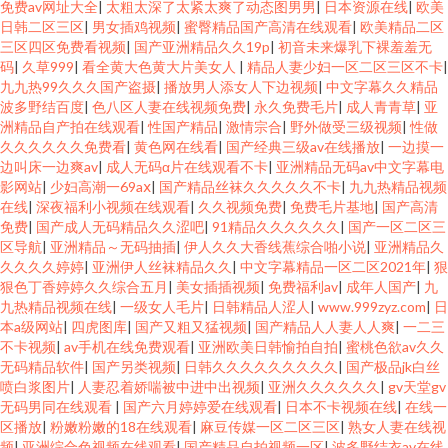
免费av网址大全
|
太粗太深了太紧太爽了动态图男男
|
日本资源在线
|
欧美
日韩二区三区
|
男女插鸡视频
|
蜜臀精品国产高清在线观看
|
欧美精品二区
三区四区免费看视频
|
国产亚洲精品久久19p
|
初音未来爆乳下裸羞羞无
码
|
久草999
|
看全黄大色黄大片美女人
|
精品人妻少妇一区二区三区不卡
|
九九热99久久久国产盗摄
|
播放男人添女人下边视频
|
中文字幕久久精品
波多野结百度
|
色八区人妻在线视频免费
|
永久免费毛片
|
成人青青草
|
亚
洲精品自产拍在线观看
|
性国产精品
|
激情宗合
|
野外做受三级视频
|
性做
久久久久久久免费看
|
黄色网在线看
|
国产经典三级av在线播放
|
一边摸一
边叫床一边爽av
|
成人无码α片在线观看不卡
|
亚洲精品无码av中文字幕电
影网站
|
少妇高潮一69aⅹ
|
国产精品丝袜久久久久久不卡
|
九九热精品视频
在线
|
深夜福利小视频在线观看
|
久久视频免费
|
免费毛片基地
|
国产高清
免费
|
国产成人无码精品久久涩吧
|
91精品久久久久久久
|
国产一区二区三
区导航
|
亚洲精品～无码抽插
|
伊人久久大香线蕉综合啪小说
|
亚洲精品久
久久久久婷婷
|
亚洲伊人丝袜精品久久
|
中文字幕精品一区二区2021年
|
狠
狠色丁香婷婷久久综合五月
|
美女插插视频
|
免费福利av
|
成年人国产
|
九
九热精品视频在线
|
一级女人毛片
|
日韩精品人涩人
|
www.999zyz.com
|
日
本a级网站
|
四虎图库
|
国产又粗又猛视频
|
国产精品人人妻人人爽
|
一二三
不卡视频
|
av手机在线免费观看
|
亚洲欧美日韩愉拍自拍
|
蜜桃色欲av久久
无码精品软件
|
国产另类视频
|
日韩久久久久久久久久久
|
国产极品jk白丝
喷白浆图片
|
人妻忍着娇喘被中进中出视频
|
亚洲久久久久久久
|
gv天堂gv
无码男同在线观看
|
国产六月婷婷爱在线观看
|
日本不卡视频在线
|
在线一
区播放
|
粉嫩粉嫩的18在线观看
|
麻豆传媒一区二区三区
|
熟女人妻在线视
频
|
亚洲综合色视频在线观看
|
国产精品自拍视频一区
|
波多野结衣av在线