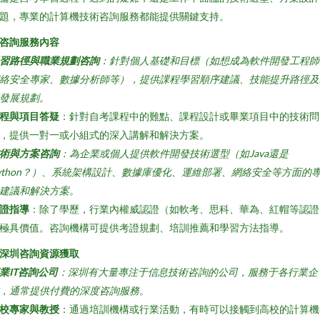
題，專業的計算機技術咨詢服務都能提供關鍵支持。
. 咨詢服務內容
習路徑與職業規劃咨詢
：針對個人基礎和目標（如想成為軟件開發工程師
絡安全專家、數據分析師等），提供課程學習順序建議、技能提升路徑及
發展規劃。
程與項目答疑
：針對自考課程中的難點、課程設計或畢業項目中的技術問
，提供一對一或小組式的深入講解和解決方案。
術與方案咨詢
：為企業或個人提供軟件開發技術選型（如Java還是
ython？）、系統架構設計、數據庫優化、運維部署、網絡安全等方面的
建議和解決方案。
證指導
：除了學歷，行業內權威認證（如軟考、思科、華為、紅帽等認證
極具價值。咨詢機構可提供考證規劃、培訓推薦和學習方法指導。
. 深圳咨詢資源獲取
業IT咨詢公司
：深圳有大量專注于信息技術咨詢的公司，服務于各行業企
，通常提供付費的深度咨詢服務。
校專家與教授
：通過培訓機構或行業活動，有時可以接觸到高校的計算機