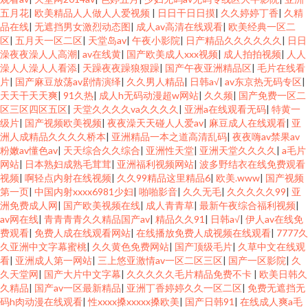
五月花
|
欧美精品人人做人人爱视频
|
日日干日日摸
|
久久婷婷丁香
|
久精
品在线
|
无遮挡男女激烈动态图
|
成人av高清在线观看
|
欧美经典一区二
区
|
五月天一区二区
|
天堂岛av
|
午夜小影院
|
日产精品久久久久久久
|
日日
澡夜夜澡人人高潮
|
av在线黄
|
国产欧美成人xxx视频
|
成人拍拍视频
|
人人
澡人人澡人人看添
|
天躁夜夜躁狼狠躁
|
国产午夜亚洲精品区
|
毛片在线看
片
|
国产麻豆放荡av剧情演绎
|
久久男人精品
|
日韩a√
|
av东京热无码专区
|
天天干天天爽
|
91久热
|
成人h无码动漫超w网站
|
久久频
|
国产免费一区二
区三区四区五区
|
天堂久久久久va久久久久
|
亚洲a在线观看无码
|
特黄一
级片
|
国产视频欧美视频
|
夜夜澡天天碰人人爱av
|
麻豆成人在线观看
|
亚
洲人成精品久久久久桥本
|
亚洲精品一本之道高清乱码
|
夜夜嗨av禁果av
粉嫩av懂色av
|
天天综合久久综合
|
亚洲性天堂
|
亚洲天堂久久久久
|
a毛片
网站
|
日本熟妇成熟毛茸茸
|
亚洲福利视频网站
|
波多野结衣在线免费观看
视频
|
啊轻点内射在线视频
|
久久99精品这里精品6
|
欧美.www
|
国产视频
第一页
|
中国内射xxxx6981少妇
|
啪啪影音
|
久久无毛
|
久久久久久99
|
亚
洲免费成人网
|
国产欧美视频在线
|
成人青青草
|
最新午夜综合福利视频
|
av网在线
|
青青青青久久精品国产av
|
精品久久91
|
日韩a√
|
伊人av在线免
费观看
|
免费人成在线观看网站
|
在线播放免费人成视频在线观看
|
7777久
久亚洲中文字幕蜜桃
|
久久黄色免费网站
|
国产顶级毛片
|
久草中文在线观
看
|
亚洲成人第一网站
|
三上悠亚激情av一区二区三区
|
国产一区影院
|
久
久天堂网
|
国产大片中文字幕
|
久久久久久毛片精品免费不卡
|
欧美日韩久
久精品
|
国产av一区最新精品
|
亚洲丁香婷婷久久一区二区
|
免费无遮挡无
码h肉动漫在线观看
|
性xxxx搡xxxxx搡欧美
|
国产日韩91
|
在线成人爽a毛