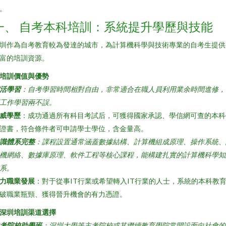
。
一、 自考本科培訓：系統提升學歷與技能
圳作為自考教育較為發達的城市，為計算機科學與技術專業的自考生提供
富的培訓資源。
. 培訓價值與優勢
活學習
：自考學習時間相對自由，非常適合在職人員利用業余時間進修，
工作學習兩不誤。
威學歷
：成功通過所有科目考試后，可獲得國家承認、學信網可查的本科
證書，符合條件者可申請學士學位，含金量高。
識體系完整
：課程設置通常涵蓋數據結構、計算機組成原理、操作系統、
機網絡、數據庫原理、軟件工程等核心課程，能構建扎實的計算機科學知
系。
力職業發展
：對于從事IT行業或希望轉入IT行業的人士，系統的本科教
破職業瓶頸、獲得晉升機會的有力憑證。
. 深圳培訓渠道選擇
考院校助學班
：深圳大學等主考院校或其繼續教育學院常開設面向社會的