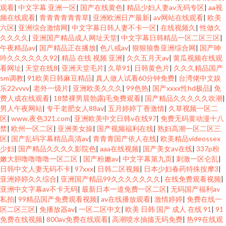
观看
|
中文字幕 亚洲一区
|
国产在线黄色
|
精品少妇人妻av无码专区
|
aa视
频在线观看
|
青青青青青青草
|
亚洲欧洲日产最新
|
aⅴ网站在线观看
|
欧美
六区
|
亚洲综合激情网
|
中文字幕日韩人妻不卡一区
|
在线视频久
|
性做久
久久久久
|
亚洲国产精品成人网址天堂
|
中文字幕日韩精品一区二区三区
|
午夜精品av
|
国产精品正在播放
|
色八戒av
|
狠狠狼鲁亚洲综合网
|
国产呻
吟久久久久久久92
|
精品 在线 视频 亚洲
|
久久五月天av
|
黄瓜视频在线观
看网址
|
天堂在线8
|
亚洲天堂毛片
|
久草91
|
日韩黄色片
|
久久久精品国产
sm调教
|
91欧美日韩麻豆精品
|
真人做人试看60分钟免费
|
台湾佬中文娱
乐22vvvv
|
老外一级片
|
亚洲欧美久久久
|
99色热
|
国产xxxx性hd极品
|
免
费人成在线观看
|
18禁裸男晨勃露j毛免费观看
|
国产精品久久久久久吹潮
|
男人午夜网站
|
专干老肥女人88av
|
五月婷婷丁香激情
|
久草视频一区二
区
|
www.夜色321.com
|
亚洲欧美中文日韩v在线97
|
免费无码黄动漫十八
禁
|
欧州一区二区
|
亚洲美女操
|
国产视频福利在线
|
熟妇高潮一区二区三
区
|
国产乱码字幕精品高清av
|
青青青国产依人在线
|
欧美精品videossex
少妇
|
国产精品久久久久影院色
|
aaa在线视频
|
国产美女av在线
|
337p粉
嫩大胆噜噜噜噜一区二区
|
国产粉嫩av
|
中文字幕第九页
|
刺激一区仑乱
|
日韩中文人妻无码不卡
|
97xxx
|
日韩二区视频
|
日本少妇春药特殊按摩3
|
亚洲婷婷久久综合
|
亚洲国产精品99久久久久久久久
|
在线免费观看视频
|
亚洲中文字幕av不卡无码
|
最新日本一道免费一区二区
|
无码国产福利av
私拍
|
99精品国产免费观看视频
|
av在线播放观看
|
激情婷婷
|
免费在线一
区二区三区
|
免播放器av
|
一区二区中文
|
欧美 日韩 国产 成人 在线 91
|
91
免费在线视频
|
800av免费在线观看
|
高潮喷水抽搐无码免费
|
热99在线观