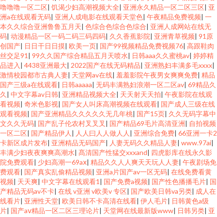
噜噜噜一区二区
|
饥渴少妇高潮视频大全
|
亚洲永久精品一区二区三区
|
亚
洲a在线观看无码
|
亚洲人成电影在线观看天堂色
|
午夜精品免费视频
|
一
本久久综合亚洲鲁鲁五月天
|
色综合色综合色综合
|
亚洲人成网站在线无
码
|
动漫精品一区一码二码三码四码
|
久久香蕉影院
|
亚洲青草视频
|
91原
创国产
|
日日干日日摸
|
欧美一页
|
国产99视频精品免费视频76
|
高跟鞋肉
丝交足91
|
99久久国产综合精品五月天喷水
|
日韩aaa久久蜜桃av
|
婷婷精
品进入
|
4438亚洲最大
|
2022国产在线无码精品
|
亚洲熟妇丰满多毛xxxx
|
激情校园都市古典人妻
|
天堂网av在线
|
羞羞影院午夜男女爽爽免费
|
精品
国产三级a在线观看
|
日韩aaaaa
|
无码丰满熟妇浪潮一区二区av
|
69精品久
久
|
中文字幕av日韩
|
亚洲精品视频大全
|
天天射天天拍
|
午夜影院在线观
看视频
|
奇米色影视
|
国产女人叫床高潮视频在线观看
|
国产成人三级在线
观看视频
|
国产亚洲精品久久久久久无几年桃
|
国产15页
|
久久无码字幕中
文久久无码
|
国产乱子伦农村叉叉叉
|
国产精品69毛片高清亚洲
|
自拍视频
一区二区
|
国产精品伊人
|
人人曰人人做人人
|
亚洲综合免费
|
66亚洲一卡2
卡新区成片发布
|
亚洲精品无码国产
|
人妻无码久久精品人妻
|
www.97ai
|
丰满少妇夜夜爽爽高潮水
|
髙清国产性猛交xxxand
|
四虎影库在线永久影
院免费观看
|
少妇高潮一69aⅹ
|
精品久久人人爽天天玩人人妻
|
午夜剧场免
费观看
|
国产真实乱偷精品视频
|
亚洲a片国产av一区无码
|
在线免费看黄
视频
|
天天爽
|
中文字幕在线观看1
|
国产免费a视频
|
国产性色播播毛片
|
国
产精品无码av不卡
|
在线 v亚洲 v欧美v 专区
|
国产欧美日韩va另类
|
成人在
线看片
|
亚洲性天堂
|
欧美日韩不卡高清在线看
|
伊人毛片
|
日韩黄色a级
片
|
国产aⅴ精品一区二区三理论片
|
天堂网在线最新版www
|
日韩另类
|
亚