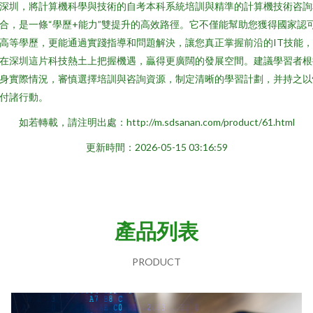
深圳，將計算機科學與技術的自考本科系統培訓與精準的計算機技術咨詢
合，是一條“學歷+能力”雙提升的高效路徑。它不僅能幫助您獲得國家認
高等學歷，更能通過實踐指導和問題解決，讓您真正掌握前沿的IT技能
在深圳這片科技熱土上把握機遇，贏得更廣闊的發展空間。建議學習者根
身實際情況，審慎選擇培訓與咨詢資源，制定清晰的學習計劃，并持之以
付諸行動。
如若轉載，請注明出處：http://m.sdsanan.com/product/61.html
更新時間：2026-05-15 03:16:59
產品列表
PRODUCT