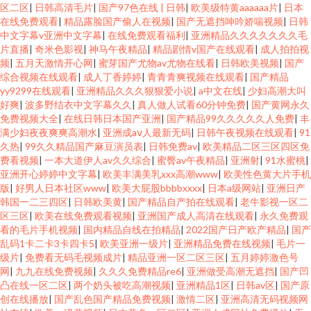
区二区
|
日韩高清毛片
|
国产97色在线 | 日韩
|
欧美级特黄aaaaaa片
|
日本
在线免费观看
|
精品露脸国产偷人在视频
|
国产无遮挡呻吟娇喘视频
|
日韩
中文字幕v亚洲中文字幕
|
在线免费观看福利
|
亚洲精品久久久久久久久毛
片直播
|
奇米色影视
|
神马午夜精品
|
精品剧情v国产在线观看
|
成人拍拍视
频
|
五月天激情开心网
|
蜜芽国产尤物av尤物在线看
|
日韩欧美视频
|
国产
综合视频在线观看
|
成人丁香婷婷
|
青青青爽视频在线观看
|
国产精品
yy9299在线观看
|
亚洲精品久久久狠狠爱小说
|
a中文在线
|
少妇高潮大叫
好爽
|
波多野结衣中文字幕久久
|
真人做人试看60分钟免费
|
国产黄网永久
免费视频大全
|
在线日韩日本国产亚洲
|
国产精品99久久久久久人免费
|
丰
满少妇夜夜爽爽高潮水
|
亚洲成aⅴ人最新无码
|
日韩午夜视频在线观看
|
91
久热
|
99久久精品国产麻豆演员表
|
日韩免费av
|
欧美精品二区三区四区免
费看视频
|
一本大道伊人av久久综合
|
蜜臀av午夜精品
|
亚洲射
|
91水蜜桃
|
亚洲开心婷婷中文字幕
|
欧美丰满美乳xxx高潮www
|
欧美性色黄大片手机
版
|
好男人日本社区www
|
欧美大屁股bbbbxxxx
|
日本a级网站
|
亚洲日产
韩国一二三四区
|
日韩欧美黄
|
国产精品自产拍在线观看
|
老牛影视一区二
区三区
|
欧美在线免费观看视频
|
亚洲国产成人高清在线观看
|
永久免费观
看的毛片手机视频
|
国内精品自线在拍精品
|
2022国产日产欧产精品
|
国产
乱码1卡二卡3卡四卡5
|
欧美亚洲一级片
|
亚洲精品免费在线视频
|
毛片一
级片
|
免费看无码毛视频成片
|
精品亚洲一区二区三区
|
五月婷婷激色号
网
|
九九在线免费视频
|
久久久免费精品re6
|
亚洲做受高潮无遮挡
|
国产凹
凸在线一区二区
|
两个奶头被吃高潮视频
|
亚洲精品1区
|
日韩av区
|
国产原
创在线播放
|
国产乱色国产精品免费视频
|
激情二区
|
亚洲高清无码视频网