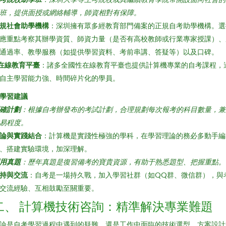
班，提供面授或網絡輔導，師資相對有保障。
規社會助學機構
：深圳擁有眾多經教育部門備案的正規自考助學機構。選
應重點考察其辦學資質、師資力量（是否有高校教師或行業專家授課）、
通過率、教學服務（如提供學習資料、考前串講、答疑等）以及口碑。
在線教育平臺
：諸多全國性在線教育平臺也提供計算機專業的自考課程，
自主學習能力強、時間碎片化的學員。
. 學習建議
確計劃
：根據自考辦發布的考試計劃，合理規劃每次報考的科目數量，兼
易程度。
論與實踐結合
：計算機是實踐性極強的學科，在學習理論的務必多動手編
、搭建實驗環境，加深理解。
用真題
：歷年真題是復習備考的寶貴資源，有助于熟悉題型、把握重點。
持與交流
：自考是一場持久戰，加入學習社群（如QQ群、微信群），與
交流經驗、互相鼓勵至關重要。
二、 計算機技術咨詢：精準解決專業難題
論是自考學習過程中遇到的疑難，還是工作中面臨的技術選型、方案設計