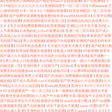
幕
|
免费黄色三级网站
|
国产精品无码av片在线观看播
|
国产在线激情
|
久
久99精品久久久久久久久久
|
亚洲精品黑牛一区二区三区
|
日韩aaaaaa
|
开
心激情婷婷
|
日本一区久久
|
小视频在线观看
|
欧美亚洲精品一区二区在线
观看
|
国产免费丝袜调教视频免费的
|
欧美xxxx性bbbbb喷水
|
久草中文网
|
一级黄色免费
|
在线亚洲韩国日本高清二区
|
亚洲精品乱码日本按摩久久
久久
|
毛片在线免费观看网站
|
欧美黄视频
|
亚洲乱人伦中文字幕无码
|
人
人干夜夜操
|
日本熟妇乱人伦a片免费高清
|
亚洲一区二区日韩
|
国产成人
高清成人av片在线看
|
精品在线视频观看
|
亚洲精品另类
|
青青草国产免费
无码国产精品
|
男人在线视频
|
超碰国产在线观看
|
亚洲国产精品无码专区
在线观看
|
1024手机在线看片
|
天天做天天摸天天爽天天爱
|
国产欧美日韩
在线观看
|
欧美福利视频在线观看
|
深夜成人福利视频
|
99激情网
|
青青草
国产成人久久电影
|
内射中出无码护士在线
|
亚洲午夜在线
|
国产调教一
区
|
男人和女人日批视频
|
美女内射毛片在线看3d
|
一级大片免费观看
|
国
内精品第一页
|
亚洲经典千人经典日产
|
2018av
|
美女视频在线免费观看
|
免费无码在线播放av
|
av在线地址
|
超碰2020
|
小12萝8禁在线喷水观看
|
婷婷网色偷偷亚洲男人甘肃
|
国产高清成人免费视频在线观看
|
青娱乐超
碰在线
|
国产成人高清成人av片在线看
|
国产亚洲成av人片在线观看
|
久久
99精品久久久久久动态图
|
欧美xxxx欧美精品
|
亚洲卡1卡2卡三卡4卡5卡
6卡
|
在线观看国产一区二区三区
|
日本一级网站
|
视色视频
|
激情文学亚
洲
|
黄色资源在线播放
|
久久国产中文娱乐网
|
天堂√最新版中文在线天堂
|
国产精品亚洲五月天高清
|
插插宗合网
|
性xxxx狂欢老少配o
|
国产sm调教
折磨视频失禁
|
国产在线激情
|
18女下面流水不遮图
|
www.99爱
|
国产在
线精品成人欧美
|
亚洲色欲天天天堂色欲网
|
好男人www
|
东京久久久
|
久