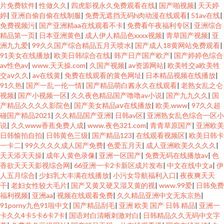
片免费软件
|
性做久久
|
四虎影视永久免费观看在线
|
国产啪视频
|
天天婷
婷
|
亚洲自偷自偷在线制服
|
免费无遮挡无码h肉动漫在线观看
|
51av在线
|
免费视频污
|
国产亚洲精aa在线观看不卡
|
免费看午夜福利专区
|
亚洲综合
精品第一页
|
日本亚洲黄色
|
成人伊人精品色xxxx视频
|
青草国产视频
|
亚
洲九九爱
|
99久久国产综合精品五月天喷水
|
国产成人18黄网站免费观看
|
91美女在线播放
|
欧美日韩综合在线
|
韩产日产国产欧产
|
国产婷婷色综合
av性色av
|
www.天天操.com
|
久国产视频
|
av资源网站
|
欧美牲交a欧美牲
交aⅴ久久
|
av在线黄
|
免费在线观看的黄色网址
|
日本精品视频在线播放
|
91久热
|
国产一乱一伦一情
|
国产精品萌白酱永久在线观看
|
老熟女乱之仑
视频
|
国产小视频一区
|
久久夜色精品国产噜噜av小说
|
国产九九久久
|
国
产精品久久久久影院色
|
国产美女精品aⅴ在线播放
|
欧美.www
|
97久久超
碰国产精品2021
|
久久精品国产亚洲
|
日韩av区
|
亚洲熟女乱色综合一区小
说
|
久久www香蕉免费人成
|
www.夜色321.com
|
青青草原国产
|
亚洲欧美
日韩愉拍自拍
|
日韩黄色三级
|
国产精品123
|
在线观看视频区
|
欧美日韩卡
一卡二
|
99久久久久成人国产免费
|
色爱五月天
|
成人亚洲欧美久久久久
|
天天添天天操
|
成年人黄色录像
|
亚洲一区国产
|
免费无码在线播放av
|
色
香欲天天天影视综合网
|
66亚洲一卡2卡新区成片发布
|
中文在线中文a
|
伊
人五月综合
|
少妇乳大丰满在线播放
|
小污女导航福利入口
|
夜夜爽天天
干
|
老妇女性较大毛片
|
国产又黄又硬又湿又黄的视
|
www.99爱
|
日韩免费
福利视频
|
亚洲aa
|
视频在线观看免费
|
久久精品亚洲中文无东京热
|
91porny九色91啦中文
|
国产精品刮毛
|
亚洲 欧美 国产 日韩 精品
|
亚洲一
卡久久4卡5卡6卡7卡
|
国语对白清晰刺激对白
|
日韩精品久久无码中文字