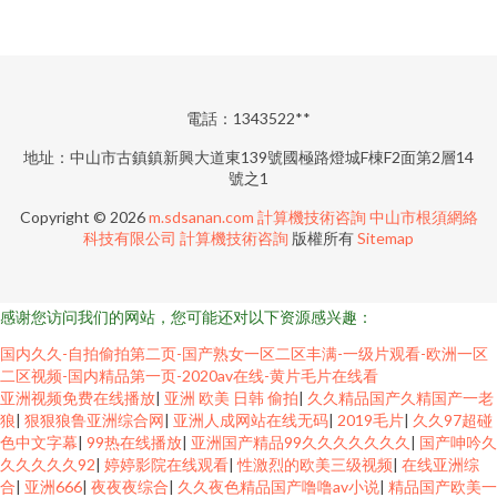
電話：1343522**
地址：中山市古鎮鎮新興大道東139號國極路燈城F棟F2面第2層14
號之1
Copyright © 2026
m.sdsanan.com
計算機技術咨詢
中山市根須網絡
科技有限公司
計算機技術咨詢
版權所有
Sitemap
感谢您访问我们的网站，您可能还对以下资源感兴趣：
国内久久-自拍偷拍第二页-国产熟女一区二区丰满-一级片观看-欧洲一区
二区视频-国内精品第一页-2020av在线-黄片毛片在线看
亚洲视频免费在线播放
|
亚洲 欧美 日韩 偷拍
|
久久精品国产久精国产一老
狼
|
狠狠狼鲁亚洲综合网
|
亚洲人成网站在线无码
|
2019毛片
|
久久97超碰
色中文字幕
|
99热在线播放
|
亚洲国产精品99久久久久久久久
|
国产呻吟久
久久久久久92
|
婷婷影院在线观看
|
性激烈的欧美三级视频
|
在线亚洲综
合
|
亚洲666
|
夜夜夜综合
|
久久夜色精品国产噜噜av小说
|
精品国产欧美一