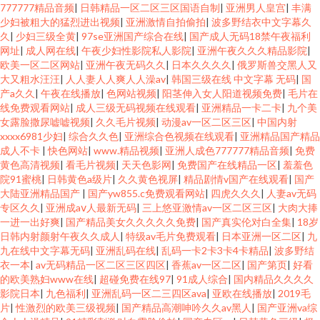
777777精品音频
|
日韩精品一区二区三区国语自制
|
亚洲男人皇宫
|
丰满
少妇被粗大的猛烈进出视频
|
亚洲激情自拍偷拍
|
波多野结衣中文字幕久
久
|
少妇三级全黄
|
97se亚洲国产综合在线
|
国产成人无码18禁午夜福利
网址
|
成人网在线
|
午夜少妇性影院私人影院
|
亚洲午夜久久久精品影院
|
欧美一区二区网站
|
亚洲午夜无码久久
|
日本久久久久
|
俄罗斯兽交黑人又
大又粗水汪汪
|
人人妻人人爽人人澡av
|
韩国三级在线 中文字幕 无码
|
国
产a久久
|
午夜在线播放
|
色网站视频
|
阳茎伸入女人阳道视频免费
|
毛片在
线免费观看网站
|
成人三级无码视频在线观看
|
亚洲精品一卡二卡
|
九个美
女露脸撒尿嘘嘘视频
|
久久毛片视频
|
动漫av一区二区三区
|
中国内射
xxxx6981少妇
|
综合久久色
|
亚洲综合色视频在线观看
|
亚洲精品国产精品
成人不卡
|
快色网站
|
www.精品视频
|
亚洲人成色777777精品音频
|
免费
黄色高清视频
|
看毛片视频
|
天天色影网
|
免费国产在线精品一区
|
羞羞色
院91蜜桃
|
日韩黄色a级片
|
久久黄色视屏
|
精品剧情v国产在线观看
|
国产
大陆亚洲精品国产
|
国产yw855.c免费观看网站
|
四虎久久久
|
人妻av无码
专区久久
|
亚洲成aⅴ人最新无码
|
三上悠亚激情av一区二区三区
|
大肉大捧
一进一出好爽
|
国产精品美女久久久久久免费
|
国产真实伦对白全集
|
18岁
日韩内射颜射午夜久久成人
|
特级av毛片免费观看
|
日本亚洲一区二区
|
九
九在线中文字幕无码
|
亚洲乱码在线
|
乱码一卡2卡3卡4卡精品
|
波多野结
衣一本
|
av无码精品一区二区三区四区
|
香蕉av一区二区
|
国产第页
|
好看
的欧美熟妇www在线
|
超碰免费在线97
|
91成人综合
|
国内精品久久久久
影院日本
|
九色福利
|
亚洲乱码一区二三四区ava
|
亚欧在线播放
|
2019毛
片
|
性激烈的欧美三级视频
|
国产精品高潮呻吟久久av黑人
|
国产亚洲va综