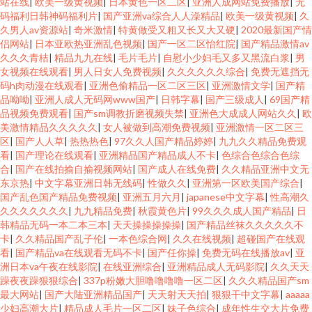
站在线
|
欧美一级黄视频
|
日本黄色一区二区
|
亚洲人成网站免费播放
|
无
码福利日韩神码福利片
|
国产亚洲va综合人人澡精品
|
欧美一级黄视频
|
久
久男人av资源站
|
奇米激情
|
特黄做受又粗又长又大又硬
|
2020最新国产情
侣网站
|
日本亚欧热亚洲乱色视频
|
国产一区二区怡红院
|
国产精品激情av
久久久青桔
|
精品九九在线
|
毛片毛片
|
自慰小少妇毛又多又黑流白浆
|
男
女视频在线观看
|
男人日女人免费视频
|
久久久久久久综合
|
免费无遮挡无
码h肉动漫在线观看
|
亚洲色偷精品一区二区三区
|
亚洲激情文学
|
国产精
品呦呦
|
亚洲人成人无码网www国产
|
日韩字幕
|
国产三级成人
|
69国产精
品视频免费观看
|
国产sm调教折磨视频失禁
|
亚洲色大成成人网站久久
|
欧
美激情精品久久久久久
|
女人被做到高潮免费视频
|
亚洲激情一区二区三
区
|
国产人人草
|
热热热色
|
97久久人国产精品婷婷
|
九九久久精品免费观
看
|
国产理论在线观看
|
亚洲精品国产精品成人不卡
|
色综合色综合色综
合
|
国产在线拍揄自揄视频网站
|
国产成人在线免费
|
久久精品亚洲中文无
东京热
|
中文字幕亚洲日韩无线码
|
性做久久
|
亚洲第一区欧美国产综合
|
国产乱色国产精品免费视频
|
亚洲五月六月
|
japanese中文字幕
|
性高潮久
久久久久久久久
|
九九精品免费
|
秋霞黄色片
|
99久久久成人国产精品
|
日
韩精品无码一本二本三本
|
天天操操操操操
|
国产精品丝袜久久久久久不
卡
|
久久精品国产乱子伦
|
一本色综合网
|
久久在线视频
|
超碰国产在线观
看
|
国产精品va在线观看无码不卡
|
国产任你操
|
免费无码在线播放av
|
亚
洲日本va午夜在线影院
|
在线亚洲综合
|
亚洲精品成人无码影院
|
久久天天
躁夜夜躁狠狠综合
|
337p粉嫩大胆噜噜噜噜一区二区
|
久久久精品国产sm
最大网站
|
国产大陆亚洲精品国产
|
天天射天天拍
|
狠狠干中文字幕
|
aaaaa
少妇高潮大片
|
精品成人毛片一区二区
|
妹子色综合
|
成年性生交大片免费