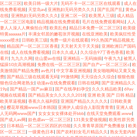
区二区三区
|
欧美日韩一级大片
|
无码不卡一区二区三区在线观看
|
成人在
线免费看视频
|
天堂岛av
|
亚洲熟妇无码另类久久久
|
国产乱国产乱
|
黄色a
在线
|
亚洲熟妇无码另类久久久
|
亚洲二区一区
|
欧美黑人三级
|
成人精品
一区二区三区电影
|
精品视频在线免费观看
|
毛片在线免费观看网站
|
人人
妻人人澡人人爽偷拍台湾
|
欧美乱色
|
精品日本免费一区二区三区
|
欧美级
特黄aaaaaa片
|
丰满女邻居的嫩苞张开视频
|
在线亚洲欧美
|
欧美疯狂性受
xxxxx喷水
|
日韩欧美三级
|
免费一级片在线观看
|
99久热国产精品视频尤
物
|
精品国产一区二区三区香蕉
|
天天射天天干天天操
|
亚洲欧洲日产国码
在线
|
成人在线免费看视频
|
日本久久成人
|
久久综合97丁香色香蕉
|
欧美
看片
|
九九久久网
|
佐山爱av在线
|
亚洲精品～无码抽插
|
午夜九九
|
被黑人
猛躁10次高潮视频
|
免费在线一区二区三区
|
国产自产v一区二区三区c
|
欧
美激情国产精品免费
|
av色片
|
中文字幕亚洲视频
|
美女啪啪网站又黄又免
费
|
国产精品三级在线观看无码
|
99激情网
|
天天综合久久综合
|
狠狠色狠
狠色综合网老熟女
|
动漫av在线免费观看
|
日韩在线网
|
国产亚洲精品久久
19p
|
国产精品一国产av麻豆
|
国产在线孕妇孕交
|
久久久精品欧美
|
69av
视频在线观看
|
国产精品美女久久久久久2018
|
亚洲 欧美 国产 日韩 精品
|
欧美草逼视频
|
香蕉久久福利院
|
亚洲国产精品久久久久久
|
日韩欧美黄
色
|
樱花草视频www日本韩国
|
亚洲伊人成综合人影院青青青
|
亚洲人成
人无码网www国产
|
女女女女女裸体处开bbb
|
在线天堂免费观看.www
|
国产成人av网
|
奴色虐av一区二区三区
|
131美女爱做视频
|
欧美性群另类
交
|
日本精品一区二区三区四区的功能
|
久久青青草原国产免费播放
|
欧美
区一区二区三
|
一级黄色日本
|
国产农村妇女毛片精品久久
|
熟女无套内射