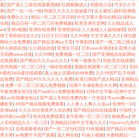
看
|
国产成人三级在线观看视频
|
红桃视频成人
|
色图色小说
|
中文久久字
幕
|
国产一乱一伦一情
|
韩国久久久久久级做爰片
|
女人被狂c躁到高潮视
频
|
免费久久久
|
精品一区二区三区日韩
|
中文字幕人妻伦伦精品
|
福利av
在线
|
精品日韩一区二区三区免费视频
|
欧美亚洲天堂网
|
久久精品成人
av
|
亚洲v视频
|
亚洲在线免费
|
亚洲资源站
|
人人超碰人人超级碰国
|
色琪
琪丁香婷婷综合久久
|
日日干日日摸
|
久久99网
|
中文字幕久久久
|
情侣黄
网站大全免费看
|
国产精品亚洲a∨天堂
|
午夜影院
|
国产一线二线三线女
|
伊人婷婷在线
|
久久精品动漫
|
亚洲五月花
|
日本xxxx丰满老妇
|
亚洲人成
无码网www动漫
|
久久99网
|
免费视频一区二区
|
国产亚洲精品电影网站
在线观看
|
国产精品久久久av久久久
|
午夜一级黄色片
|
性欧美在线观看
|
亚州视频一区二区三区
|
一级在线观看
|
视频在线观看一区二区三区
|
无码
h黄肉3d动漫在线观看
|
真人做人试看60分钟免费
|
久久99国产乱子伦精
品免费
|
国产精品99久久久久久人免费
|
欧美日韩国产成人精品
|
亚洲精品
3
|
免费一区二区三区成人免费视频
|
玩两个丰满老熟女久久网
|
欧美成人
午夜免费全部完
|
国产yw855.c免费观看网站
|
日韩中文字幕v亚洲中文字
幕
|
av在线播放地址
|
国产成人无码区免费内射一片色欲
|
性xxxx搡xxxxx
搡欧美
|
69国产精品视频免费观看
|
人人妻人人爽人人澡av
|
亚洲性一区
|
亚洲666
|
久久久综合香蕉尹人综合网
|
国产精品自拍在线观看
|
中国性少
妇内射xxxx狠干
|
色在线免费观看
|
老牛影视一区二区三区
|
狠狠爱av
|
伊
人无码精品久久一区二区
|
亚洲精品日韩中文字幕久久久
|
91porny九色91
啦中文
|
在线观看黄色
|
国产一区二区怡红院
|
91色视频
|
国产精品日韩欧
美大师
|
av免费不卡国产观看
|
成人网在线
|
91操人视频
|
水蜜桃精品一二