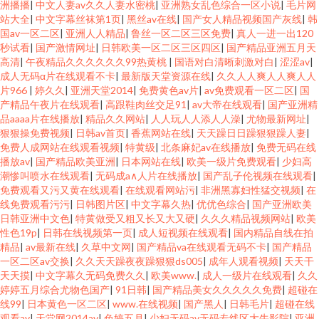
洲播播
|
中文人妻av久久人妻水密桃
|
亚洲熟女乱色综合一区小说
|
毛片网
站大全
|
中文字幕丝袜第1页
|
黑丝av在线
|
国产女人精品视频国产灰线
|
韩
国av一区二区
|
亚洲人人精品
|
鲁丝一区二区三区免费
|
真人一进一出120
秒试看
|
国产激情网址
|
日韩欧美一区二区三区四区
|
国产精品亚洲五月天
高清
|
午夜精品久久久久久久99热黄桃
|
国语对白清晰刺激对白
|
涩涩av
|
成人无码α片在线观看不卡
|
最新版天堂资源在线
|
久久人人爽人人爽人人
片966
|
婷久久
|
亚洲天堂2014
|
免费黄色av片
|
av免费观看一区二区
|
国
产精品午夜片在线观看
|
高跟鞋肉丝交足91
|
av大帝在线观看
|
国产亚洲精
品aaaa片在线播放
|
精品久久网站
|
人人玩人人添人人澡
|
尤物最新网址
|
狠狠操免费视频
|
日韩av首页
|
香蕉网站在线
|
天天躁日日躁狠狠躁人妻
|
免费人成网站在线观看视频
|
特黄级
|
北条麻妃av在线播放
|
免费无码在线
播放av
|
国产精品欧美亚洲
|
日本网站在线
|
欧美一级片免费观看
|
少妇高
潮惨叫喷水在线观看
|
无码成a∧人片在线播放
|
国产乱子伦视频在线观看
|
免费观看又污又黄在线观看
|
在线观看网站污
|
非洲黑寡妇性猛交视频
|
在
线免费观看污污
|
日韩图片区
|
中文字幕久热
|
优优色综合
|
国产亚洲欧美
日韩亚洲中文色
|
特黄做受又粗又长又大又硬
|
久久久精品视频网站
|
欧美
性色19p
|
日韩在线视频第一页
|
成人短视频在线观看
|
国内精品自线在拍
精品
|
av最新在线
|
久草中文网
|
国产精品va在线观看无码不卡
|
国产精品
一区二区av交换
|
久久天天躁夜夜躁狠狠ds005
|
成年人观看视频
|
天天干
天天摸
|
中文字幕久无码免费久久
|
欧美www.
|
成人一级片在线观看
|
久久
婷婷五月综合尤物色国产
|
91日韩
|
国产精品美女久久久久久免费
|
超碰在
线99
|
日本黄色一区二区
|
www.在线视频
|
国产黑人
|
日韩毛片
|
超碰在线
观看av
|
天堂网2014av
|
色婷五月
|
少妇无码av无码专线区大牛影院
|
亚洲