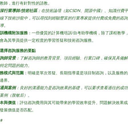
教師，進行有針對性的請教。
深行業導師/技術社區
：在技術論壇（如CSDN、開源中國）、知識付費
線下技術沙龍中，可以尋找到經驗豐富的行業專家提供付費或免費的咨詢
導。
訓機構附加服務
：一些優質的計算機培訓/自考助學機構，除了課程教學
會為其學員提供一定程度的學習答疑和技術咨詢服務。
. 選擇咨詢服務的要點
詢師背景
：了解咨詢師的教育背景、項目經驗、行業口碑，確保其具備解
特定問題的能力。
務模式與范圍
：明確是單次答疑、長期指導還是項目制咨詢，以及服務的
邊界。
通與案例
：良好的溝通能力是咨詢效果的基礎，可以要求查看過往的成功
案例（脫敏后）。
本與價值
：評估咨詢費用與其可能帶來的學習效率提升、問題解決效果或
發展價值是否匹配。
##