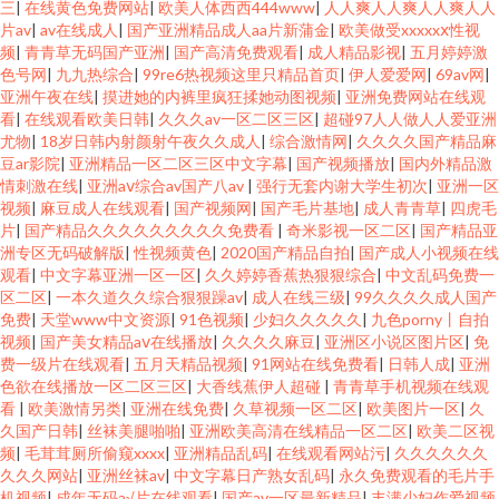
三
|
在线黄色免费网站
|
欧美人体西西444www
|
人人爽人人爽人人爽人人
片av
|
av在线成人
|
国产亚洲精品成人aa片新蒲金
|
欧美做受xxxxxⅹ性视
频
|
青青草无码国产亚洲
|
国产高清免费观看
|
成人精品影视
|
五月婷婷激
色号网
|
九九热综合
|
99re6热视频这里只精品首页
|
伊人爱爱网
|
69av网
|
亚洲午夜在线
|
摸进她的内裤里疯狂揉她动图视频
|
亚洲免费网站在线观
看
|
在线观看欧美日韩
|
久久久av一区二区三区
|
超碰97人人做人人爱亚洲
尤物
|
18岁日韩内射颜射午夜久久成人
|
综合激情网
|
久久久久国产精品麻
豆ar影院
|
亚洲精品一区二区三区中文字幕
|
国产视频播放
|
国内外精品激
情刺激在线
|
亚洲aⅴ综合av国产八av
|
强行无套内谢大学生初次
|
亚洲一区
视频
|
麻豆成人在线观看
|
国产视频网
|
国产毛片基地
|
成人青青草
|
四虎毛
片
|
国产精品久久久久久久久久久免费看
|
奇米影视一区二区
|
国产精品亚
洲专区无码破解版
|
性视频黄色
|
2020国产精品自拍
|
国产成人小视频在线
观看
|
中文字幕亚洲一区一区
|
久久婷婷香蕉热狠狠综合
|
中文乱码免费一
区二区
|
一本久道久久综合狠狠躁av
|
成人在线三级
|
99久久久久成人国产
免费
|
天堂www中文资源
|
91色视频
|
少妇久久久久久
|
九色porny丨自拍
视频
|
国产美女精品aⅴ在线播放
|
久久久久麻豆
|
亚洲区小说区图片区
|
免
费一级片在线观看
|
五月天精品视频
|
91网站在线免费看
|
日韩人成
|
亚洲
色欲在线播放一区二区三区
|
大香线蕉伊人超碰
|
青青草手机视频在线观
看
|
欧美激情另类
|
亚洲在线免费
|
久草视频一区二区
|
欧美图片一区
|
久
久国产日韩
|
丝袜美腿啪啪
|
亚洲欧美高清在线精品一区二区
|
欧美二区视
频
|
毛茸茸厕所偷窥xxxx
|
亚洲精品乱码
|
在线观看网站污
|
久久久久久久
久久久网站
|
亚洲丝袜av
|
中文字幕日产熟女乱码
|
永久免费观看的毛片手
机视频
|
成年无码a√片在线观看
|
国产av一区最新精品
|
丰满少妇作爱视频