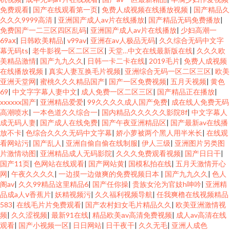
免费观看
|
国产在线观看第一页
|
免费人成视频在线播放视频
|
国产精品久
久久久9999高清
|
亚洲国产成人av片在线播放
|
国产精品无码免费播放
|
免费国产一二三区四区乱码
|
亚洲国产成人av片在线播放
|
少妇高潮一
69aⅹ
|
日韩欧美精品
|
v99av
|
亚洲在av人极品无码
|
久久综合无码中文字
幕无码ts
|
老牛影视一区二区三区
|
天堂…中文在线最新版在线
|
久久久欧
美精品激情
|
国产九九久久
|
日韩一卡二卡在线
|
2019毛片
|
免费人成视频
在线播放视频
|
真实人妻互换毛片视频
|
亚洲综合无码一区二区三区
|
欧美
亚洲天堂网
|
蜜桃久久久精品国产
|
国产一区免费视频
|
五月天视频
|
黄色
69
|
中文字字幕人妻中文
|
成人免费一区二区三区
|
国产精品正在播放
|
xxxxxx国产
|
亚洲精品爱爱
|
99久久久久成人国产免费
|
成在线人免费无码
高潮喷水
|
一本色道久久综合一
|
国内精品久久久久久影院8f
|
中文字幕人
成无码人妻
|
国产成人在线免费
|
国产午夜亚洲精品区
|
国产最新av在线播
放不卡
|
色综合久久久无码中文字幕
|
娇小萝被两个黑人用半米长
|
在线观
看网站污
|
国产乱人
|
亚洲自偷自偷在线制服
|
伊人三级
|
亚洲图片另类图
片激情动图
|
亚洲精品成人无码影院
|
久久久免费观看视频
|
国产日日干
|
国产11页
|
色网站在线观看
|
国产网站黄
|
国模私拍在线
|
五月天激情开心
网
|
午夜久久久久
|
一边摸一边做爽的免费视频日本
|
国产九九久久
|
色人
阁av
|
久久99精品这里精品6
|
国产任你操
|
贵族女沦为官妓h呻吟
|
亚洲精
品成a人ⅴ香蕉片
|
妖精视频污
|
久久福利视频导航
|
任我爽橹在线视频精品
583
|
在线毛片片免费观看
|
国产农村妇女毛片精品久久
|
欧美亚洲激情视
频
|
久久涩视频
|
最新91在线
|
精品欧美аv高清免费视频
|
成人av高清在线
观看
|
国产小视频一区
|
日日网站
|
日干夜干
|
久久无毛
|
亚洲人成色