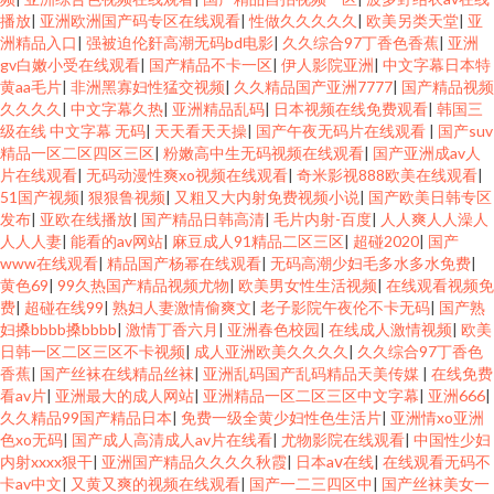
播放
|
亚洲欧洲国产码专区在线观看
|
性做久久久久久
|
欧美另类天堂
|
亚
洲精品入口
|
强被迫伦姧高潮无码bd电影
|
久久综合97丁香色香蕉
|
亚洲
gv白嫩小受在线观看
|
国产精品不卡一区
|
伊人影院亚洲
|
中文字幕日本特
黄aa毛片
|
非洲黑寡妇性猛交视频
|
久久精品国产亚洲7777
|
国产精品视频
久久久久
|
中文字幕久热
|
亚洲精品乱码
|
日本视频在线免费观看
|
韩国三
级在线 中文字幕 无码
|
天天看天天操
|
国产午夜无码片在线观看
|
国产suv
精品一区二区四区三区
|
粉嫩高中生无码视频在线观看
|
国产亚洲成av人
片在线观看
|
无码动漫性爽xo视频在线观看
|
奇米影视888欧美在线观看
|
51国产视频
|
狠狠鲁视频
|
又粗又大内射免费视频小说
|
国产欧美日韩专区
发布
|
亚欧在线播放
|
国产精品日韩高清
|
毛片内射-百度
|
人人爽人人澡人
人人人妻
|
能看的av网站
|
麻豆成人91精品二区三区
|
超碰2020
|
国产
www在线观看
|
精品国产杨幂在线观看
|
无码高潮少妇毛多水多水免费
|
黄色69
|
99久热国产精品视频尤物
|
欧美男女性生活视频
|
在线观看视频免
费
|
超碰在线99
|
熟妇人妻激情偷爽文
|
老子影院午夜伦不卡无码
|
国产熟
妇搡bbbb搡bbbb
|
激情丁香六月
|
亚洲春色校园
|
在线成人激情视频
|
欧美
日韩一区二区三区不卡视频
|
成人亚洲欧美久久久久
|
久久综合97丁香色
香蕉
|
国产丝袜在线精品丝袜
|
亚洲乱码国产乱码精品天美传媒
|
在线免费
看av片
|
亚洲最大的成人网站
|
亚洲精品一区二区三区中文字幕
|
亚洲666
|
久久精品99国产精品日本
|
免费一级全黄少妇性色生活片
|
亚洲情xo亚洲
色xo无码
|
国产成人高清成人av片在线看
|
尤物影院在线观看
|
中国性少妇
内射xxxx狠干
|
亚洲国产精品久久久久秋霞
|
日本aⅴ在线
|
在线观看无码不
卡av中文
|
又黄又爽的视频在线观看
|
国产一二三四区中
|
国产丝袜美女一