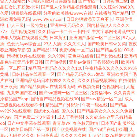
合人人澡精品
|
91精彩刺激对白露脸偷拍
|
国产专区一
|
日韩黄色三级
|
极
品妇女扒开粉嫩小泬
|
国产乱人伦偷精品视频免观看
|
久久综合99re88久
久爱
|
狠狠操在线视频
|
好看的欧美熟妇www在线
|
在线播放国产精品
|
亚
洲欧洲免费无码
|
www.99re7.com
|
日日碰狠狠添天天爽不卡
|
亚洲你懂
得
|
伊人三级
|
一级特黄色
|
亚洲午夜无码久久
|
国内精品伊人久久久久
777
|
毛片视频免费
|
久久精品一卡二卡三卡四卡
|
中文字幕网伦射乱中文
|
成年人视频在线观看免费
|
日本黄图
|
亚洲国产激情一区二区三区
|
97人人
插
|
色爱无码av综合区
|
97人人插
|
久久久久人
|
国产欧美日韩va另类
|
夜夜
春亚洲嫩草影院
|
国产精品123
|
免费视频一区二区
|
国产精品揄拍100视
频
|
污视频软件在线观看
|
久久99网
|
黄色网在线看
|
国产粉嫩在线
|
亚洲精
品色午夜无码专区日韩
|
国产啪视频
|
亚州av免费
|
丁香婷婷六月
|
欧美精
品一区二区三
|
精品国产乱码久久久久久108
|
午夜精品久久久久久久99热
黄桃
|
日韩精品在线观看一区
|
国产精品无码久久av嫩草
|
亚洲欧美国产毛
片在线
|
亚洲精品乱码日本按摩久久久久
|
久久久精品视频网站
|
自拍偷拍
亚洲欧美
|
国产精品爽爽va在线观看无码
|
69视频免费
|
色视频网址
|
人超
碰
|
九九热国产在线
|
国产sm重味一区二区三区
|
免费福利av
|
久久青青草
原精品国产app
|
国语自产精品视频在线30
|
国产suv精品一区二区
|
成人
三级视频在线观看不卡
|
精品国产户外野外
|
午夜一级在线
|
国产精品
yy9299在线观看
|
四虎永久在线
|
爱久久
|
国产精品美女久久久久久免费
|
v99av
|
国产免费二卡3卡四卡
|
成人丁香婷婷
|
久久er热在这里只有精品
66
|
日产中文字幕在线观看
|
青青草99
|
春色校园激情
|
日本国产制服丝袜
一区
|
欧美日韩国产第一页
|
国产欧美视频在线
|
国产98涩在线 | 欧洲
|
人
妻av无码专区久久
|
日日夜夜草
|
久久久久久网
|
伊人91
|
337p粉嫩大胆噜